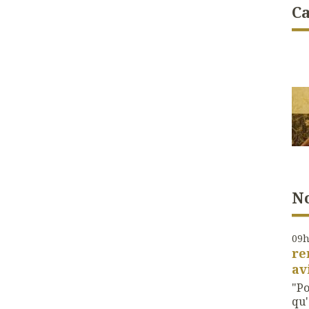
Ca
No
09
re
av
"Po
qu'