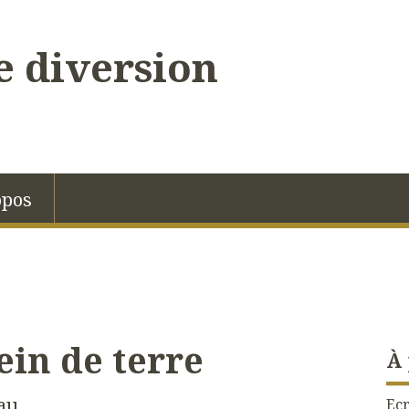
 diversion
opos
ein de terre
À
au
Ecr