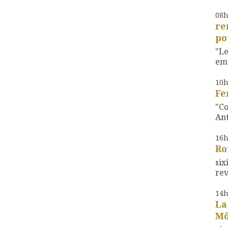
08
re
po
"Le
emp
10
Fe
"Co
Ant
16
Ro
si
rev
14
La
Mô