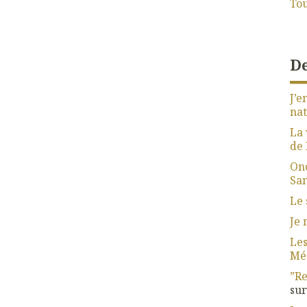
Tou
De
J’e
nat
La 
de 
Ono
San
Le 
Je 
Les
Mét
”Re
su