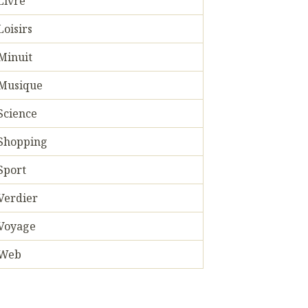
Livre
Loisirs
Minuit
Musique
Science
Shopping
Sport
Verdier
Voyage
Web