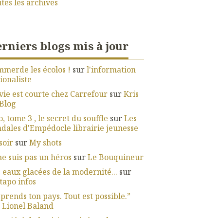
tes les archives
rniers blogs mis à jour
mmerde les écolos !
sur
l'information
ionaliste
vie est courte chez Carrefour
sur
Kris
Blog
, tome 3 , le secret du souffle
sur
Les
dales d'Empédocle librairie jeunesse
soir
sur
My shots
ne suis pas un héros
sur
Le Bouquineur
 eaux glacées de la modernité...
sur
apo infos
prends ton pays. Tout est possible.”
r
Lionel Baland