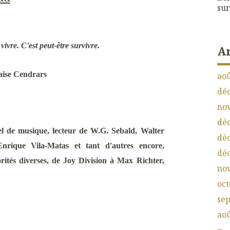
sur
 vivre. C'est peut-être survivre.
A
aise Cendrars
aoû
dé
no
dé
el de musique, lecteur de W.G. Sebald, Walter
dé
nrique Vila-Matas et tant d'autres encore,
dé
rités diverses, de Joy Division à Max Richter,
no
oct
se
aoû