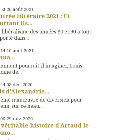
h53
26
août 2021
ntrée littéraire 2021 : Et
urtant ils...
 libéralisme des années 80 et 90 a tout
orté dans...
h14
16
août 2021
nua...
mment pourrait-il imaginer, Louis-
oine de...
h44
08
déc. 2020
is d'Alexandrie...
xième manœuvre de diversion pour
enir sur ce beau...
h00
29
nov. 2020
 véritable histoire d'Artaud le
mo...