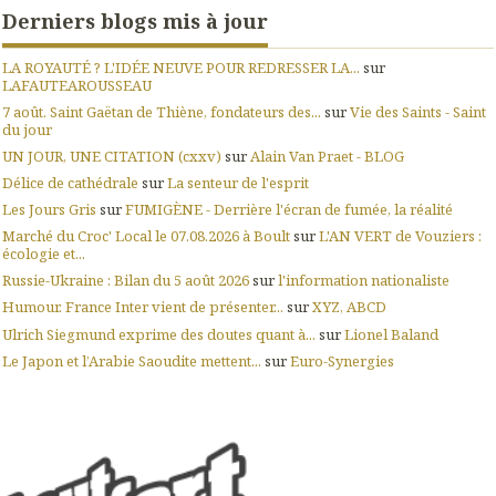
Derniers blogs mis à jour
LA ROYAUTÉ ? L'IDÉE NEUVE POUR REDRESSER LA...
sur
LAFAUTEAROUSSEAU
7 août. Saint Gaëtan de Thiène, fondateurs des...
sur
Vie des Saints - Saint
du jour
UN JOUR, UNE CITATION (cxxv)
sur
Alain Van Praet - BLOG
Délice de cathédrale
sur
La senteur de l'esprit
Les Jours Gris
sur
FUMIGÈNE - Derrière l'écran de fumée, la réalité
Marché du Croc' Local le 07.08.2026 à Boult
sur
L'AN VERT de Vouziers :
écologie et...
Russie-Ukraine : Bilan du 5 août 2026
sur
l'information nationaliste
Humour. France Inter vient de présenter...
sur
XYZ, ABCD
Ulrich Siegmund exprime des doutes quant à...
sur
Lionel Baland
Le Japon et l’Arabie Saoudite mettent...
sur
Euro-Synergies