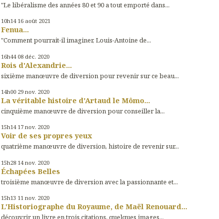
"Le libéralisme des années 80 et 90 a tout emporté dans...
10h14
16
août 2021
Fenua...
"Comment pourrait-il imaginer, Louis-Antoine de...
16h44
08
déc. 2020
Rois d'Alexandrie...
sixième manœuvre de diversion pour revenir sur ce beau...
14h00
29
nov. 2020
La véritable histoire d'Artaud le Mômo...
cinquième manœuvre de diversion pour conseiller la...
15h14
17
nov. 2020
Voir de ses propres yeux
quatrième manœuvre de diversion, histoire de revenir sur...
15h28
14
nov. 2020
Échapées Belles
troisième manœuvre de diversion avec la passionnante et...
15h13
11
nov. 2020
L'Historiographe du Royaume, de Maël Renouard...
découvrir un livre en trois citations, quelques images...