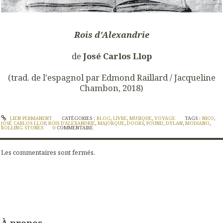
Rois d'Alexandrie
de
José Carlos Llop
(trad. de l'espagnol par Edmond Raillard / Jacqueline
Chambon, 2018)
LIEN PERMANENT
CATÉGORIES :
BLOG
,
LIVRE
,
MUSIQUE
,
VOYAGE
TAGS :
NICO
,
JOSÉ CARLOS LLOP
,
ROIS D'ALEXANDRIE
,
MAJORQUE
,
DOORS
,
POUND
,
DYLAN
,
MODIANO
,
ROLLING STONES
0
COMMENTAIRE
Les commentaires sont fermés.
À propos