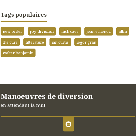
Tags populaires
new order
joy division
nick cave
jean echenoz
allia
the cure
littérature
ian curtis
iegor gran
walter benjamin
Manoeuvres de diversion
en attendant la nuit