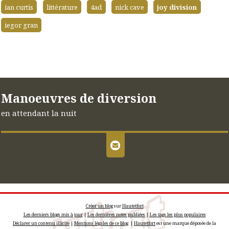
ian curtis
littérature
4ad
nick cave
joy division
iegor gran
Manoeuvres de diversion
en attendant la nuit
Créer un blog
sur
Hautetfort
Les derniers blogs mis à jour
|
Les dernières notes publiées
|
Les tags les plus populaires
Déclarer un contenu illicite
|
Mentions légales de ce blog
|
Hautetfort
est une marque déposée de la