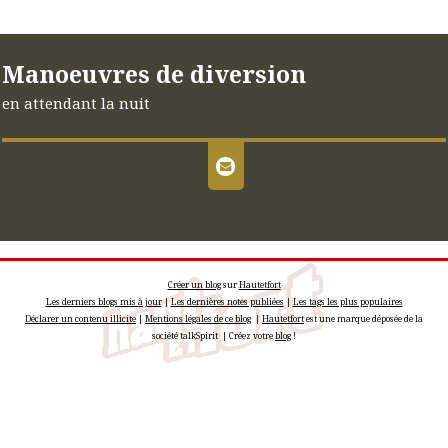
Manoeuvres de diversion
en attendant la nuit
Créer un blog
sur
Hautetfort
Les derniers blogs mis à jour
|
Les dernières notes publiées
|
Les tags les plus populaires
Déclarer un contenu illicite
|
Mentions légales de ce blog
|
Hautetfort
est une marque déposée de la
société talkSpirit | Créez votre
blog
!