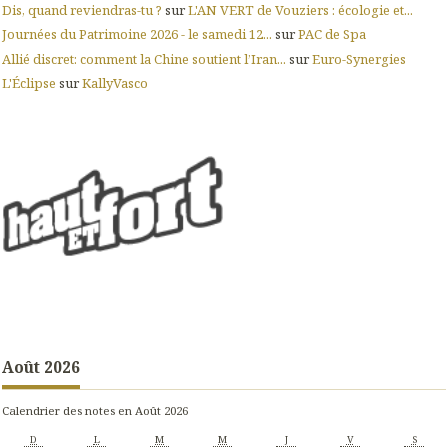
Dis, quand reviendras-tu ?
sur
L'AN VERT de Vouziers : écologie et...
Journées du Patrimoine 2026 - le samedi 12...
sur
PAC de Spa
Allié discret: comment la Chine soutient l’Iran...
sur
Euro-Synergies
L'Éclipse
sur
KallyVasco
Août 2026
Calendrier des notes en Août 2026
D
L
M
M
J
V
S