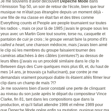
Je me souviens d'avoir découvert
Depeche Mode
dans
l'émission Top 50, un soir de retour de l'école, bien que leur
musique ne m'était pas étrangère depuis un moment déjà -
une fille de ma classe en était fan et des titres comme
Everything counts et People are people tournaient sur toutes
les radios -, mais ce jour là de 1985 j'avais le groupe sous les
yeux avec un Martin Gore tout sourire, torse nu, casquette et
pantalon de cuir je crois ; le groupe venait faire la promo d'
It's
called a heart
, une chanson médiocre, mais j'avais bien aimé
le clip où les membres du groupe faisaient tourner des
caméras attachées à des câbles (ceintures?) au dessus de
leurs têtes (j'avais vu un procédé similaire dans le clip In
Between days des Cure quelques mois plus tôt, et, du haut de
mes 14 ans, je trouvais ça hallucinant), par contre je me
demandais vraiment pourquoi diable ils étaient allés filmer leur
clip dans un champ de maïs ?!?
Je me souviens bien d'avoir constaté une perte de clinquant
au niveau du son juste après le départ du compositeur Vince
Clarke, fin 81, tant dans les compositions que dans la
production, et qu'il fallait attendre 1986 et même 1989 pour
que Depeche Mode opère enfin sa mutation, quoique pour ma