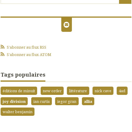
S'abonner au flux RSS
S'abonner au flux ATOM
Tags populaires
éditions de minuit
new order
littérature
nick cave
4ad
joy division
ian curtis
iegor gran
allia
walter benjamin