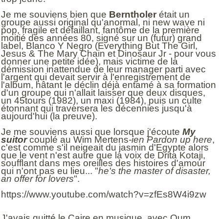
Je me souviens bien que
Berntholer
était un
groupe aussi original qu'anormal, ni new wave ni
pop, fragile et défaillant, fantôme de la première
moitié des années 80, signé sur un (futur) grand
label, Blanco Y Negro (Everything But The Girl,
Jesus & The Mary Chain et Dinosaur Jr - pour vous
donner une petite idée), mais victime de la
démission inattendue de leur manager parti avec
l'argent qui devait servir à l'enregistrement de
l'album, hâtant le déclin déjà entamé à sa formation
d'un groupe qui n'allait laisser que deux disques,
un 45tours (1982), un maxi (1984), puis un culte
étonnant qui traversera les décennies jusqu'à
aujourd'hui (la preuve).
Je me souviens aussi que lorsque j'écoute
My
suitor
couplé au Wim Mertens
-ien
Pardon up here
,
c'est comme s'il neigeait du jasmin d'Egypte
alors
que le vent n'est autre que la voix de Drita Kotaji,
soufflant dans mes oreilles des histoires d'amour
qui n'ont pas eu lieu... "
he's the master of disaster,
an offer for lovers
".
https://www.youtube.com/watch?v=zfEs8W4i9zw
J'avais quitté le Caire en musique, avec Oum