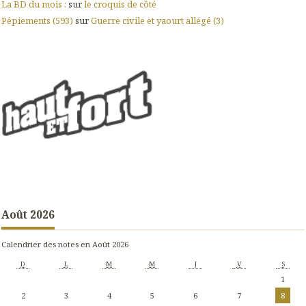
La BD du mois :
sur
le croquis de côté
Pépiements (593)
sur
Guerre civile et yaourt allégé (3)
Août 2026
Calendrier des notes en Août 2026
D
L
M
M
J
V
S
1
2
3
4
5
6
7
8