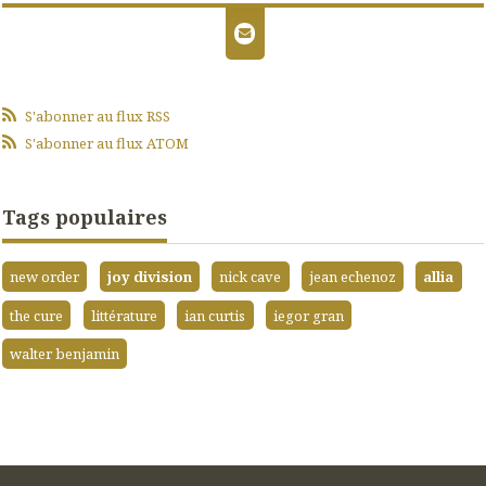
S'abonner au flux RSS
S'abonner au flux ATOM
Tags populaires
new order
joy division
nick cave
jean echenoz
allia
the cure
littérature
ian curtis
iegor gran
walter benjamin