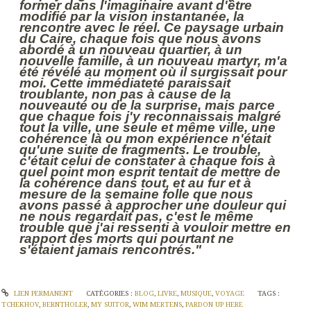
former dans l'imaginaire avant d'être
modifié par la vision instantanée, la
rencontre avec le réel. Ce paysage urbain
du Caire, chaque fois que nous avons
abordé à un nouveau quartier, à un
nouvelle famille, à un nouveau martyr, m'a
été révélé au moment où il surgissait pour
moi. Cette immédiateté paraissait
troublante, non pas à cause de la
nouveauté ou de la surprise, mais parce
que chaque fois j'y reconnaissais malgré
tout la ville, une seule et même ville, une
cohérence là ou mon expérience n'était
qu'une suite de fragments. Le trouble,
c'était celui de constater à chaque fois à
quel point mon esprit tentait de mettre de
la cohérence dans tout, et au fur et à
mesure de la semaine folle que nous
avons passé à approcher une douleur qui
ne nous regardait pas, c'est le même
trouble que j'ai ressenti à vouloir mettre en
rapport des morts qui pourtant ne
s'étaient jamais rencontrés."
LIEN PERMANENT
CATÉGORIES :
BLOG
,
LIVRE
,
MUSIQUE
,
VOYAGE
TAGS :
TCHEKHOV
,
BERNTHOLER
,
MY SUITOR
,
WIM MERTENS
,
PARDON UP HERE