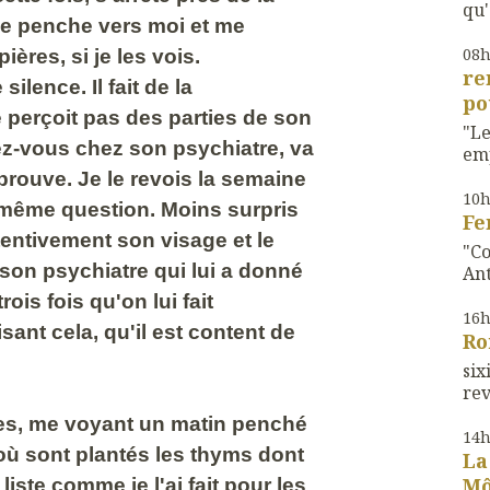
qu'
 se penche vers moi et me
08
ères, si je les vois.
re
ilence. Il fait de la
po
e perçoit pas des parties de son
"Le
dez-vous chez son psychiatre, va
emp
pprouve. Je le revois la semaine
10
a même question. Moins surpris
Fe
ttentivement son visage et le
"Co
z son psychiatre qui lui a donné
Ant
rois fois qu'on lui fait
16
ant cela, qu'il est content de
Ro
si
rev
es, me voyant un matin penché
14
où sont plantés les thyms dont
La
Mô
a liste comme je l'ai fait pour les