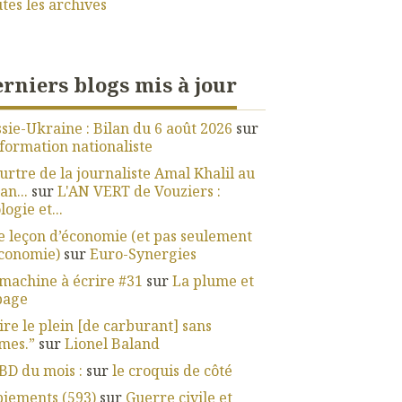
tes les archives
rniers blogs mis à jour
sie-Ukraine : Bilan du 6 août 2026
sur
nformation nationaliste
rtre de la journaliste Amal Khalil au
an...
sur
L'AN VERT de Vouziers :
logie et...
 leçon d’économie (et pas seulement
économie)
sur
Euro-Synergies
machine à écrire #31
sur
La plume et
page
ire le plein [de carburant] sans
mes.”
sur
Lionel Baland
BD du mois :
sur
le croquis de côté
iements (593)
sur
Guerre civile et