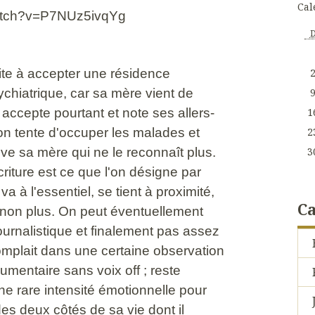
Cal
watch?v=P7NUz5ivqYg
te à accepter une résidence
ychiatrique, car sa mère vient de
accepte pourtant et note ses allers-
1
'on tente d'occuper les malades et
2
ouve sa mère qui ne le reconnaît plus.
3
criture est ce que l'on désigne par
 va à l'essentiel, se tient à proximité,
Ca
in non plus. On peut éventuellement
ournalistique et finalement pas assez
 complait dans une certaine observation
umentaire sans voix off ; reste
ne rare intensité émotionnelle pour
es deux côtés de sa vie dont il