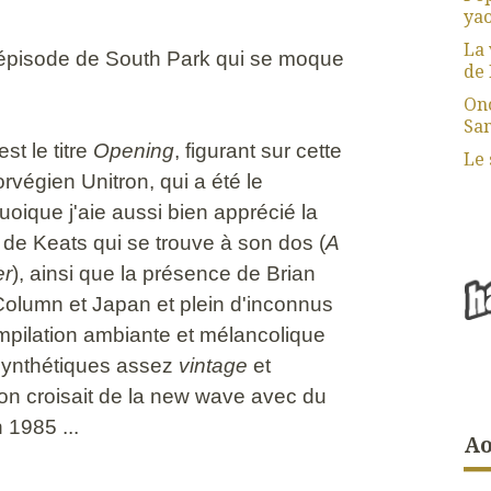
yao
La 
 épisode de South Park qui se moque
de 
Ono
San
st le titre
Opening
, figurant sur cette
Le 
orvégien Unitron, qui a été le
oique j'aie aussi bien apprécié la
n de Keats qui se trouve à son dos (
A
er
), ainsi que la présence de Brian
Column et Japan et plein d'inconnus
ompilation ambiante et mélancolique
synthétiques assez
vintage
et
n croisait de la new wave avec du
n 1985 ...
Ao