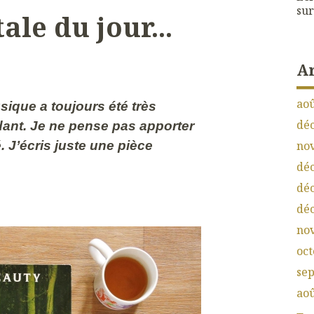
sur
ale du jour...
A
aoû
sique a toujours été très
dé
dant. Je ne pense pas apporter
. J’écris juste une pièce
no
dé
dé
dé
no
oct
se
aoû