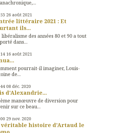
anachronique,...
h53
26
août 2021
ntrée littéraire 2021 : Et
urtant ils...
 libéralisme des années 80 et 90 a tout
orté dans...
h14
16
août 2021
nua...
mment pourrait-il imaginer, Louis-
oine de...
h44
08
déc. 2020
is d'Alexandrie...
xième manœuvre de diversion pour
enir sur ce beau...
h00
29
nov. 2020
 véritable histoire d'Artaud le
mo...