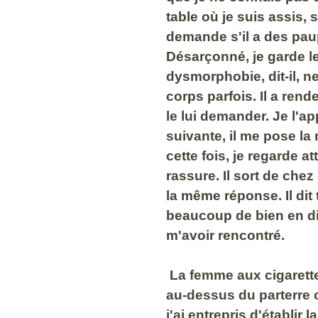
table où je suis assis,
demande s'il a des paupi
Désarçonné, je garde le s
dysmorphobie, dit-il, n
corps parfois. Il a ren
le lui demander. Je l'a
suivante, il me pose l
cette fois, je regarde a
rassure. Il sort de che
la même réponse. Il dit t
beaucoup de bien en dis
m'avoir rencontré.
La femme aux cigarett
au-dessus du parterre 
j'ai entrepris d'établir l