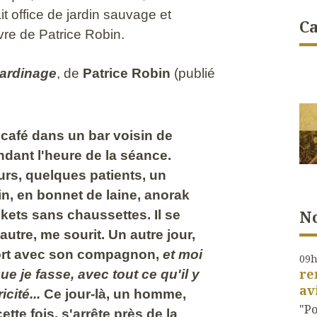
it office de jardin sauvage et
Ca
livre de Patrice Robin.
jardinage
, de
Patrice Robin
(publié
café dans un bar voisin de
endant l'heure de la séance.
rs, quelques patients, un
n, en bonnet de laine, anorak
No
kets sans chaussettes. Il se
autre, me sourit. Un autre jour,
ort avec son compagnon,
et moi
09
re
e je fasse, avec tout ce qu'il y
av
icité...
Ce jour-là, un homme,
"Po
tte fois, s'arrête près de la