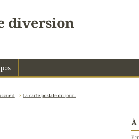
 diversion
opos
accueil
La carte postale du jour...
À
Ecr