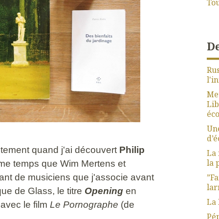
Tou
De
Rus
l'i
Meu
Lib
éco
Une
d’
tement quand j'ai découvert
Philip
La 
la 
me temps que Wim Mertens et
ant de musiciens que j'associe avant
”Fa
lar
ue de Glass, le titre
Opening
en
La 
 avec le film
Le Pornographe
(de
Pép