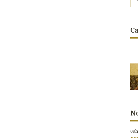
Ca
No
09
re