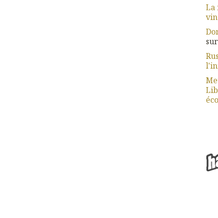
La 
vin
Dom
su
Rus
l'i
Meu
Lib
éco