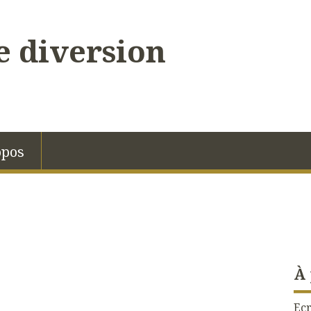
 diversion
opos
À
Ecr