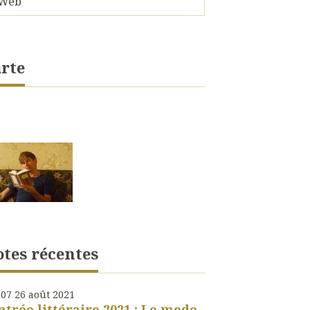
Web
rte
tes récentes
h07
26
août 2021
ntrée littéraire 2021 : Le mode