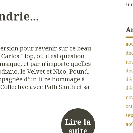
sur
drie...
A
aoû
rsion pour revenir sur ce beau
dé
arlos Llop, où il est question
no
musique, et par n'importe quelles
diano, le Velvet et Nico, Pound,
dé
pagnée d'un titre hommage à
dé
ollective avec Patti Smith et sa
dé
no
oct
se
Lire la
aoû
suite