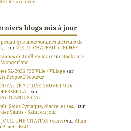
tes les archives
rniers blogs mis à jour
posant que nous sommes instruits de
,...
sur
VIE DU CHATEAU à FERNEY
minous de Guillem Marí
sur
Books are
 Wonderland
jet 52-2026 #32 Ville / Village
sur
its Propos Décousus
 ROYAUTÉ ? L'IDÉE NEUVE POUR
DRESSER LA...
sur
FAUTEAROUSSEAU
oût. Saint Cyriaque, diacre, et ses...
sur
 des Saints - Saint du jour
 JOUR, UNE CITATION (cxxvi)
sur
Alain
 Praet - BLOG