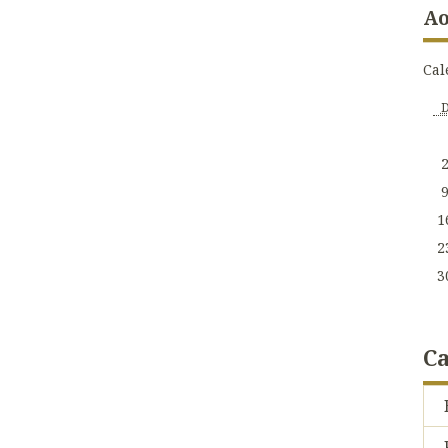
Ao
Cal
1
2
3
Ca