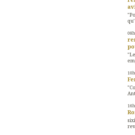
av
"Po
qu'
08
re
po
"Le
emp
10
Fe
"Co
Ant
16
Ro
si
rev