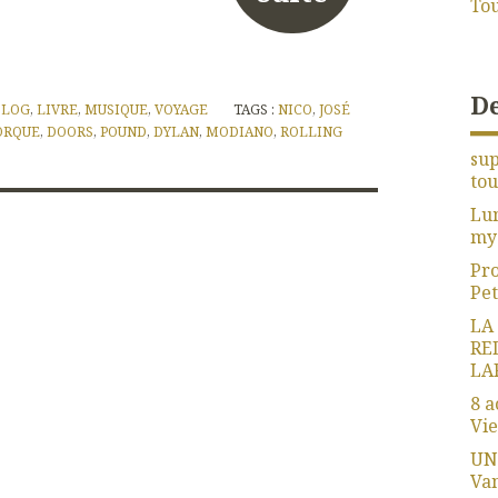
Tou
De
BLOG
,
LIVRE
,
MUSIQUE
,
VOYAGE
TAGS :
NICO
,
JOSÉ
ORQUE
,
DOORS
,
POUND
,
DYLAN
,
MODIANO
,
ROLLING
sup
tout
Lu
my
Pro
Pet
LA
RE
LA
8 a
Vie
UN
Van