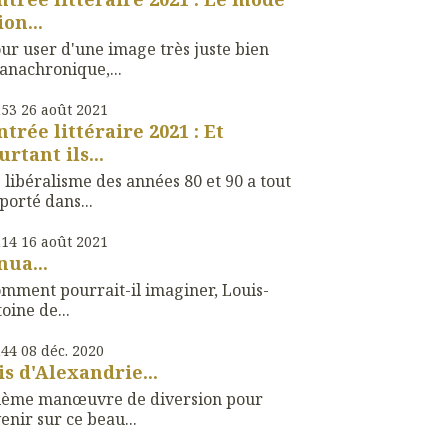
ion...
ur user d'une image très juste bien
anachronique,...
h53
26
août 2021
ntrée littéraire 2021 : Et
urtant ils...
 libéralisme des années 80 et 90 a tout
orté dans...
h14
16
août 2021
nua...
mment pourrait-il imaginer, Louis-
oine de...
h44
08
déc. 2020
is d'Alexandrie...
xième manœuvre de diversion pour
enir sur ce beau...