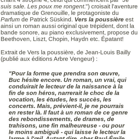
suis sale. Les poux me rongent
.") croisait l'aventure
dramatique de Grenouille, le protagoniste du
Parfum
de Patrick Süskind.
Vers la poussière
est
ainsi un roman aussi original que trépident, dont la
bande sonore, au piano exclusivement, propose du
Beethoven, Liszt, Chopin, Haydn etc. Épatant!
Extrait de Vers la poussière, de Jean-Louis Bailly
(publié aux éditions Arbre Vengeur) :
"Pour la forme que prendra son œuvre,
Buc hésite encore. Un roman, un vrai, qui
conduirait le lecteur de la naissance à la
fin de son héros, narrerait le choc de la
vocation, les études, les succès, les
concerts. Mais, prévient-il, je ne pourrais
en rester là. Il faut à un roman de ce genre
des rebondissements, de drames, de
trahisons, une fin malheureuse - ou pour
le moins ambiguë - qui laisse le lecteur la
larme à l'œil. Autant dire, cher Paul-Émile,