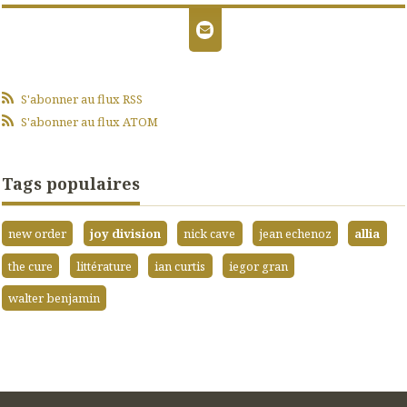
S'abonner au flux RSS
S'abonner au flux ATOM
Tags populaires
new order
joy division
nick cave
jean echenoz
allia
the cure
littérature
ian curtis
iegor gran
walter benjamin