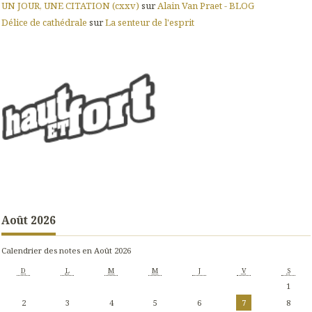
UN JOUR, UNE CITATION (cxxv)
sur
Alain Van Praet - BLOG
Délice de cathédrale
sur
La senteur de l'esprit
Août 2026
Calendrier des notes en Août 2026
D
L
M
M
J
V
S
1
2
3
4
5
6
7
8