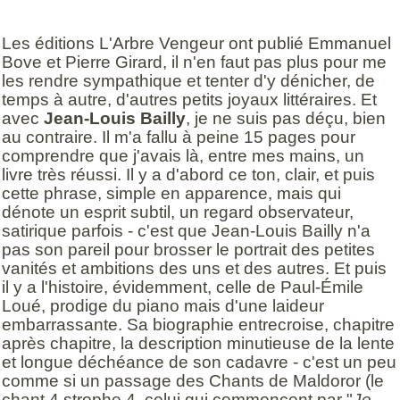
Les éditions L'Arbre Vengeur ont publié Emmanuel
Bove et Pierre Girard, il n'en faut pas plus pour me
les rendre sympathique et tenter d'y dénicher, de
temps à autre, d'autres petits joyaux littéraires. Et
avec
Jean-Louis Bailly
, je ne suis pas déçu, bien
au contraire. Il m'a fallu à peine 15 pages pour
comprendre que j'avais là, entre mes mains, un
livre très réussi. Il y a d'abord ce ton, clair, et puis
cette phrase, simple en apparence, mais qui
dénote un esprit subtil, un regard observateur,
satirique parfois - c'est que Jean-Louis Bailly n'a
pas son pareil pour brosser le portrait des petites
vanités et ambitions des uns et des autres. Et puis
il y a l'histoire, évidemment, celle de Paul-Émile
Loué, prodige du piano mais d'une laideur
embarrassante. Sa biographie entrecroise, chapitre
après chapitre, la description minutieuse de la lente
et longue déchéance de son cadavre - c'est un peu
comme si un passage des Chants de Maldoror (le
chant 4 strophe 4, celui qui commencent par "
Je