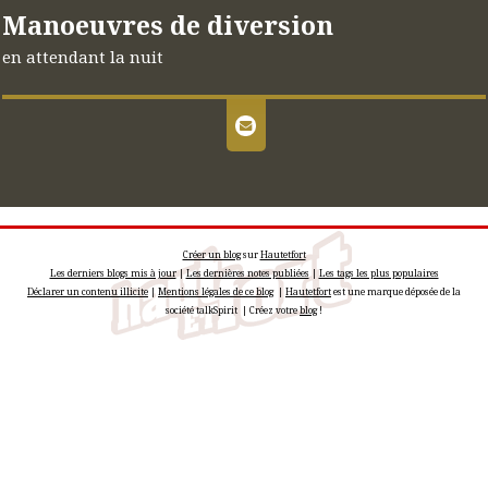
Manoeuvres de diversion
en attendant la nuit
Créer un blog
sur
Hautetfort
Les derniers blogs mis à jour
|
Les dernières notes publiées
|
Les tags les plus populaires
Déclarer un contenu illicite
|
Mentions légales de ce blog
|
Hautetfort
est une marque déposée de la
société talkSpirit | Créez votre
blog
!