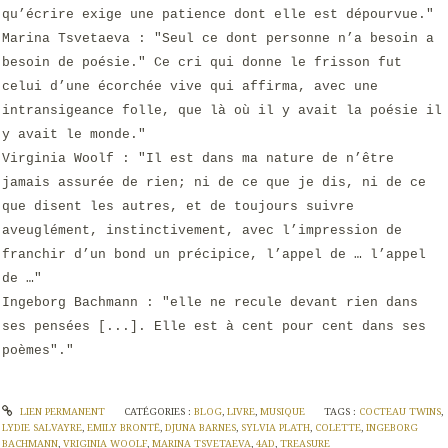
qu’écrire exige une patience dont elle est dépourvue."
Marina Tsvetaeva : "Seul ce dont personne n’a besoin a
besoin de poésie." Ce cri qui donne le frisson fut
celui d’une écorchée vive qui affirma, avec une
intransigeance folle, que là où il y avait la poésie il
y avait le monde."
Virginia Woolf : "Il est dans ma nature de n’être
jamais assurée de rien; ni de ce que je dis, ni de ce
que disent les autres, et de toujours suivre
aveuglément, instinctivement, avec l’impression de
franchir d’un bond un précipice, l’appel de … l’appel
de …"
Ingeborg Bachmann : "elle ne recule devant rien dans
ses pensées [...]. Elle est à cent pour cent dans ses
poèmes"."
LIEN PERMANENT
CATÉGORIES :
BLOG
,
LIVRE
,
MUSIQUE
TAGS :
COCTEAU TWINS
,
LYDIE SALVAYRE
,
EMILY BRONTË
,
DJUNA BARNES
,
SYLVIA PLATH
,
COLETTE
,
INGEBORG
BACHMANN
,
VRIGINIA WOOLF
,
MARINA TSVETAEVA
,
4AD
,
TREASURE