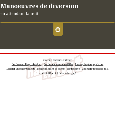
Manoeuvres de diversion
en attendant la nuit
Créer un blog
sur
Hautetfort
Les derniers blogs mis à jour
|
Les dernières notes publiées
|
Les tags les plus populaires
Déclarer un contenu illicite
|
Mentions légales de ce blog
|
Hautetfort
est une marque déposée de la
société talkSpirit | Créez votre
blog
!