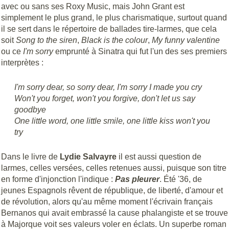
avec ou sans ses Roxy Music, mais John Grant est
simplement le plus grand, le plus charismatique, surtout quand
il se sert dans le répertoire de ballades tire-larmes, que cela
soit
Song to the siren
,
Black is the colour
,
My funny valentine
ou ce
I'm sorry
emprunté à Sinatra qui fut l'un des ses premiers
interprètes :
I'm sorry dear, so sorry dear, I'm sorry I made you cry
Won't you forget, won't you forgive, don't let us say
goodbye
One little word, one little smile, one little kiss won't you
try
Dans le livre de
Lydie Salvayre
il est aussi question de
larmes, celles versées, celles retenues aussi, puisque son titre
en forme d'injonction l'indique :
Pas pleurer
.
Été '36, de
jeunes Espagnols rêvent de république, de liberté, d'amour et
de révolution, alors qu'au même moment l'écrivain français
Bernanos qui avait embrassé la cause phalangiste et se trouve
à Majorque voit ses valeurs voler en éclats. Un superbe roman