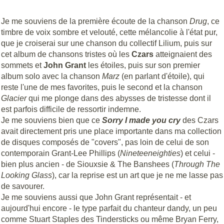
Je me souviens de la première écoute de la chanson
Drug
, ce
timbre de voix sombre et velouté, cette mélancolie à l'état pur,
que je croiserai sur une chanson du collectif Lilium, puis sur
cet album de chansons tristes où les
Czars
atteignaient des
sommets et
John Grant
les étoiles, puis sur son premier
album solo avec la chanson
Marz
(en parlant d'étoile), qui
reste l'une de mes favorites, puis le second et la chanson
Glacier
qui me plonge dans des abysses de tristesse dont il
est parfois difficile de ressortir indemne.
Je me souviens bien que ce
Sorry I made you cry
des Czars
avait directement pris une place importante dans ma collection
de disques composés de "covers", pas loin de celui de son
contemporain Grant-Lee Phillips (
Nineteeneighties
) et celui -
bien plus ancien - de Siouxsie & The Banshees (
Through The
Looking Glass
), car la reprise est un art que je ne me lasse pas
de savourer.
Je me souviens aussi que John Grant représentait - et
aujourd'hui encore - le type parfait du chanteur dandy, un peu
comme Stuart Staples des Tindersticks ou même Bryan Ferry,