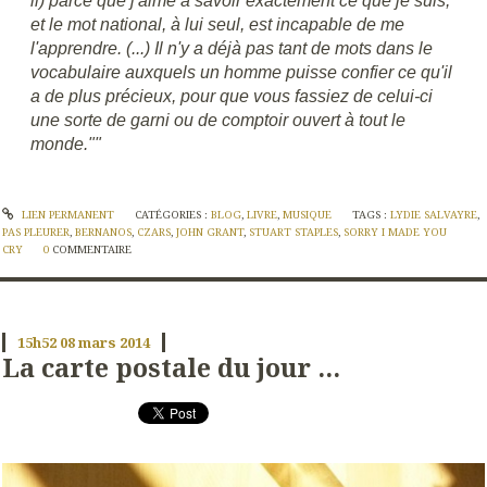
il) parce que j'aime à savoir exactement ce que je suis,
et le mot national, à lui seul, est incapable de me
l'apprendre. (...) Il n'y a déjà pas tant de mots dans le
vocabulaire auxquels un homme puisse confier ce qu'il
a de plus précieux, pour que vous fassiez de celui-ci
une sorte de garni ou de comptoir ouvert à tout le
monde.""
LIEN PERMANENT
CATÉGORIES :
BLOG
,
LIVRE
,
MUSIQUE
TAGS :
LYDIE SALVAYRE
,
PAS PLEURER
,
BERNANOS
,
CZARS
,
JOHN GRANT
,
STUART STAPLES
,
SORRY I MADE YOU
CRY
0
COMMENTAIRE
15h52
08
mars 2014
La carte postale du jour ...