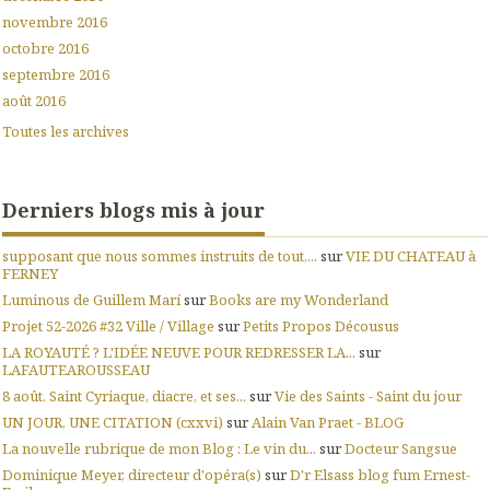
novembre 2016
octobre 2016
septembre 2016
août 2016
Toutes les archives
Derniers blogs mis à jour
supposant que nous sommes instruits de tout,...
sur
VIE DU CHATEAU à
FERNEY
Luminous de Guillem Marí
sur
Books are my Wonderland
Projet 52-2026 #32 Ville / Village
sur
Petits Propos Décousus
LA ROYAUTÉ ? L'IDÉE NEUVE POUR REDRESSER LA...
sur
LAFAUTEAROUSSEAU
8 août. Saint Cyriaque, diacre, et ses...
sur
Vie des Saints - Saint du jour
UN JOUR, UNE CITATION (cxxvi)
sur
Alain Van Praet - BLOG
La nouvelle rubrique de mon Blog : Le vin du...
sur
Docteur Sangsue
Dominique Meyer, directeur d'opéra(s)
sur
D'r Elsass blog fum Ernest-