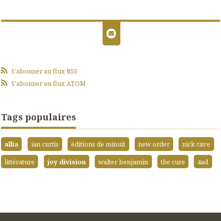
S'abonner au flux RSS
S'abonner au flux ATOM
Tags populaires
allia
ian curtis
éditions de minuit
new order
nick cave
littérature
joy division
walter benjamin
the cure
4ad