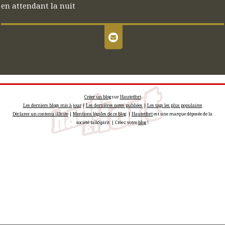
en attendant la nuit
Créer un blog
sur
Hautetfort
Les derniers blogs mis à jour
|
Les dernières notes publiées
|
Les tags les plus populaires
Déclarer un contenu illicite
|
Mentions légales de ce blog
|
Hautetfort
est une marque déposée de la
société talkSpirit | Créez votre
blog
!