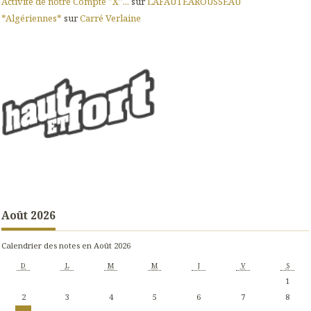
Activité de notre Compte ”X”...
sur
LAFAUTEAROUSSEAU
*Algériennes*
sur
Carré Verlaine
Août 2026
Calendrier des notes en Août 2026
D
L
M
M
J
V
S
1
2
3
4
5
6
7
8