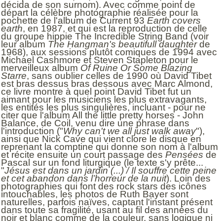
décida de son surnom). Avec comme point de
départ la célèbre photographie réalisée pour la
pochette de l'album de Current 93
Earth covers
earth
, en 1987, et qui est la reproduction de celle
du groupe hippie The Incredible String Band (voir
leur album
The Hangman's beautifull daughter
de
1968), aux sessions plutôt comiques de 1994 avec
Michael Cashmore et Steven Stapleton pour le
merveilleux album
Of Ruine Or Some Blazing
Starre
, sans oublier celles de 1990 où David Tibet
est bras dessus bras dessous avec Marc Almond,
ce livre montre à quel point David Tibet fut un
aimant pour les musiciens les plus extravagants,
les entités les plus singulières, incluant - pour ne
citer que l'album All the little pretty horses - John
Balance, de Coil, venu dire une phrase dans
l'introduction ("
Why can't we all just walk away
"),
ainsi que Nick Cave qui vient clore le disque en
reprenant la comptine qui donne son nom à l'album
et récite ensuite un court passage des
Pensées
de
Pascal sur un fond liturgique (le texte s'y prête...
"
Jésus est dans un jardin (...) / Il souffre cette peine
et cet abandon dans l’horreur de la nuit
). Loin des
photographies qui font des rock stars des icônes
intouchables, les photos de Ruth Bayer sont
naturelles, parfois naïves, captant l'instant présent
dans toute sa fragilité, usant au fil des années du
noir et blanc comme de la couleur, sans logique ni