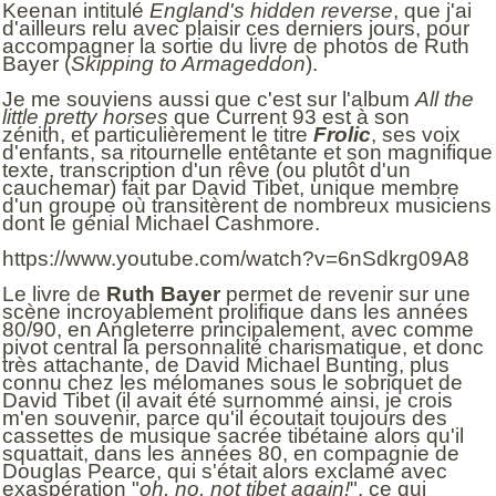
Keenan intitulé
England's hidden reverse
, que j'ai
d'ailleurs relu avec plaisir ces derniers jours, pour
accompagner la sortie du livre de photos de Ruth
Bayer (
Skipping to Armageddon
).
Je me souviens aussi que c'est sur l'album
All the
little pretty horses
que Current 93 est à son
zénith, et particulièrement le titre
Frolic
, ses voix
d'enfants, sa ritournelle entêtante et son magnifique
texte, transcription d'un rêve (ou plutôt d'un
cauchemar) fait par David Tibet, unique membre
d'un groupe où transitèrent de nombreux musiciens
dont le génial Michael Cashmore.
https://www.youtube.com/watch?v=6nSdkrg09A8
Le livre de
Ruth Bayer
permet de revenir sur une
scène incroyablement prolifique dans les années
80/90, en Angleterre principalement, avec comme
pivot central la personnalité charismatique, et donc
très attachante, de David Michael Bunting, plus
connu chez les mélomanes sous le sobriquet de
David Tibet (il avait été surnommé ainsi, je crois
m'en souvenir, parce qu'il écoutait toujours des
cassettes de musique sacrée tibétaine alors qu'il
squattait, dans les années 80, en compagnie de
Douglas Pearce, qui s'était alors exclamé avec
exaspération "
oh, no, not tibet again!
", ce qui