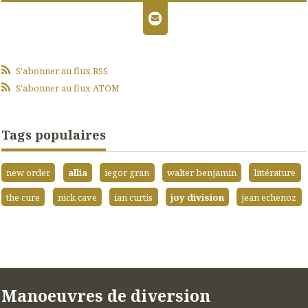
S'abonner au flux RSS
S'abonner au flux ATOM
Tags populaires
new order
allia
iegor gran
walter benjamin
littérature
the cure
nick cave
ian curtis
joy division
jean echenoz
Manoeuvres de diversion