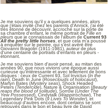
Je me souviens qu'il y a quelques années, alors
que j'étais invité chez les parents d'Annick, j'ai été
très étonné de découvrir, accroché sur la porte de
sa chambre d'enfant, le même portrait de
Fille en
pleurs
que je connaissais de l'album de
Current 93
All the pretty little horses
, et que cela m'a poussé
à enquêter sur le peintre, qui s'est avéré être
Giovanni Bragolin (1911-1981), auteur de plus
d'une centaine de portraits d'enfants en pleurs -
étonnant.
Je me souviens bien d'avoir pensé, au mitan des
années 90, que nous vivions une époque aussi
curieuse qu'intéressante et avec tellement de bons
disques : ceux de Current 93, Sol Invictus (
In the
rain
), Death In June (
Roseclouds of holocaust
),
Martyn Bates (
Mystery seas
), Shock Headed
Peters (
Tendercide
), Nature & Organisation (
Beauty
reaps the blood of solitude
), Sorrow (
Under The
Yew Possessed
), Cindytalk (
Wappinschaw
), The
Legendary Pink Dots (
9 Lives To Wonder
), et
beaucoup d'autres encore, dont certains se sont
retrouvés dans le bon et beau livre de David