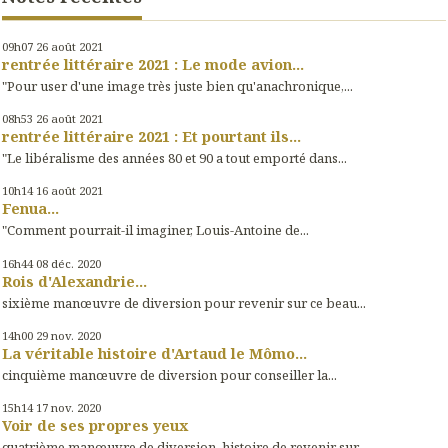
09h07
26
août 2021
rentrée littéraire 2021 : Le mode avion...
"Pour user d'une image très juste bien qu'anachronique,...
08h53
26
août 2021
rentrée littéraire 2021 : Et pourtant ils...
"Le libéralisme des années 80 et 90 a tout emporté dans...
10h14
16
août 2021
Fenua...
"Comment pourrait-il imaginer, Louis-Antoine de...
16h44
08
déc. 2020
Rois d'Alexandrie...
sixième manœuvre de diversion pour revenir sur ce beau...
14h00
29
nov. 2020
La véritable histoire d'Artaud le Mômo...
cinquième manœuvre de diversion pour conseiller la...
15h14
17
nov. 2020
Voir de ses propres yeux
quatrième manœuvre de diversion, histoire de revenir sur...