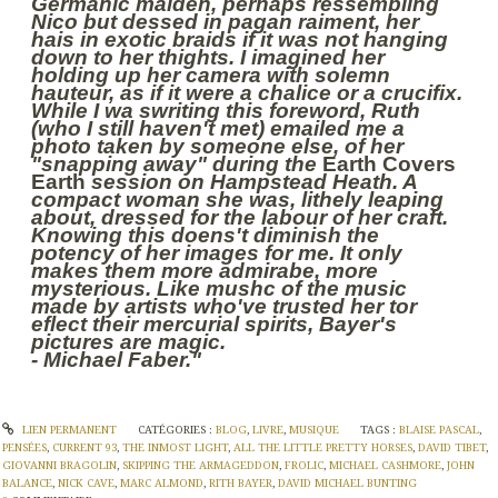
Germanic maiden, perhaps ressembling
Nico but dessed in pagan raiment, her
hais in exotic braids if it was not hanging
down to her thights. I imagined her
holding up her camera with solemn
hauteur, as if it were a chalice or a crucifix.
While I wa swriting this foreword, Ruth
(who I still haven't met) emailed me a
photo taken by someone else, of her
"snapping away" during the
Earth Covers
Earth
session on Hampstead Heath. A
compact woman she was, lithely leaping
about, dressed for the labour of her craft.
Knowing this doens't diminish the
potency of her images for me. It only
makes them more admirabe, more
mysterious. Like mushc of the music
made by artists who've trusted her tor
eflect their mercurial spirits, Bayer's
pictures are magic.
- Michael Faber."
LIEN PERMANENT
CATÉGORIES :
BLOG
,
LIVRE
,
MUSIQUE
TAGS :
BLAISE PASCAL
,
PENSÉES
,
CURRENT 93
,
THE INMOST LIGHT
,
ALL THE LITTLE PRETTY HORSES
,
DAVID TIBET
,
GIOVANNI BRAGOLIN
,
SKIPPING THE ARMAGEDDON
,
FROLIC
,
MICHAEL CASHMORE
,
JOHN
BALANCE
,
NICK CAVE
,
MARC ALMOND
,
RITH BAYER
,
DAVID MICHAEL BUNTING