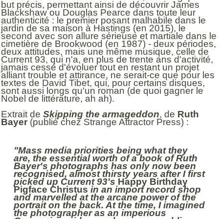
but précis, permettant ainsi de découvrir James
Blackshaw ou Douglas Pearce dans toute leur
authenticité : le premier posant malhabile dans le
jardin de sa maison à Hastings (en 2015), le
second avec son allure sérieuse et martiale dans le
cimetière de Brookwood (en 1987) - deux périodes,
deux attitudes, mais une même musique, celle de
Current 93, qui n'a, en plus de trente ans d'activité,
jamais cessé d'évoluer tout en restant un projet
alliant trouble et attirance, ne serait-ce que pour les
textes de David Tibet, qui, pour certains disques,
sont aussi longs qu'un roman (de quoi gagner le
Nobel de littérature, ah ah).
Extrait de
Skipping the armageddon
, de
Ruth
Bayer
(publié chez Strange Attractor Press) :
"Mass media priorities being what they
are, the essential worth of a book of Ruth
Bayer's photographs has only now been
recognised, almost thirsty years after I first
picked up Current 93's
Happy Birthday
Pigface Christus
in an import record shop
and marvelled at the arcane power of the
portrait on the back. At the time, I imagined
the photographer as an imperious