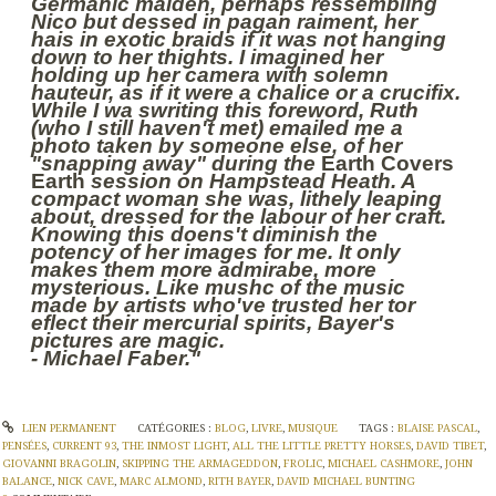
Germanic maiden, perhaps ressembling
Nico but dessed in pagan raiment, her
hais in exotic braids if it was not hanging
down to her thights. I imagined her
holding up her camera with solemn
hauteur, as if it were a chalice or a crucifix.
While I wa swriting this foreword, Ruth
(who I still haven't met) emailed me a
photo taken by someone else, of her
"snapping away" during the
Earth Covers
Earth
session on Hampstead Heath. A
compact woman she was, lithely leaping
about, dressed for the labour of her craft.
Knowing this doens't diminish the
potency of her images for me. It only
makes them more admirabe, more
mysterious. Like mushc of the music
made by artists who've trusted her tor
eflect their mercurial spirits, Bayer's
pictures are magic.
- Michael Faber."
LIEN PERMANENT
CATÉGORIES :
BLOG
,
LIVRE
,
MUSIQUE
TAGS :
BLAISE PASCAL
,
PENSÉES
,
CURRENT 93
,
THE INMOST LIGHT
,
ALL THE LITTLE PRETTY HORSES
,
DAVID TIBET
,
GIOVANNI BRAGOLIN
,
SKIPPING THE ARMAGEDDON
,
FROLIC
,
MICHAEL CASHMORE
,
JOHN
BALANCE
,
NICK CAVE
,
MARC ALMOND
,
RITH BAYER
,
DAVID MICHAEL BUNTING