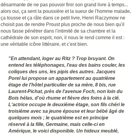
désarmante de ne pas pouvoir finir son grand livre à temps...
alors oui, ça sent la poussière et la sueur de l'homme malade,
ça tousse et ça râle dans ce petit livre, Henri Raczymow ne
choisit pas de rendre Proust plus proche de nous bien qu'il
nous fasse pénétrer dans l'intimité de sa chambre et la
cathédrale de son esprit, non, il nous le rend comme il est :
une véritable icône littéraire, et c'est bien.
"En attendant, loger au Ritz ? Trop bruyant. On
entend les téléphonages, l'eau des bains couler, les
coliques des uns, les pipis des autres. Jacques
Porel lui propose un appartement au quatrième
étage de l'hôtel particulier de sa mère, 8 bis, rue
Laurent-Pichat, près de l'avenue Foch, non loin du
Bois hélas, d'où rhume et fièvre des foins à la clé.
L'actrice occupe le deuxième étage, son fils chéri le
troisième avec sa jeune épouse et leur bébé âgé de
quelques mois ; le quatrième est en principe
réservé à la fille, Germaine, mais celle-ci en
Amérique, le voici disponible. Un hideux meublé,