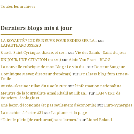
Toutes les archives
Derniers blogs mis à jour
LA ROYAUTÉ ? L'IDÉE NEUVE POUR REDRESSER LA...
sur
LAFAUTEAROUSSEAU
8 août. Saint Cyriaque, diacre, et ses...
sur
Vie des Saints - Saint du jour
UN JOUR, UNE CITATION (cxxvi)
sur
Alain Van Praet - BLOG
La nouvelle rubrique de mon Blog : Le vin du...
sur
Docteur Sangsue
Dominique Meyer, directeur d'opéra(s)
sur
D'r Elsass blog fum Ernest-
Emile
Russie-Ukraine : Bilan du 6 août 2026
sur
l'information nationaliste
Meurtre de la journaliste Amal Khalil au Liban...
sur
L'AN VERT de
Vouziers : écologie et...
Une leçon d’économie (et pas seulement d’économie)
sur
Euro-Synergies
La machine à écrire #31
sur
La plume et la page
”Faire le plein [de carburant] sans larmes.”
sur
Lionel Baland