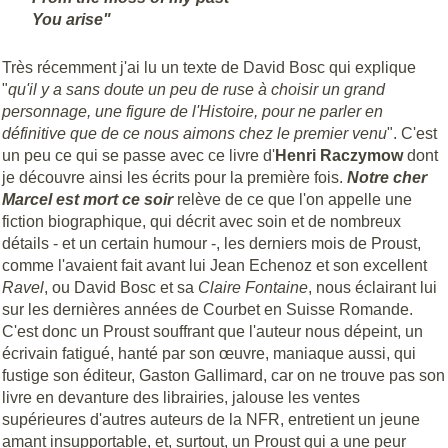
You arise"
Très récemment j'ai lu un texte de David Bosc qui explique
"
qu'il y a sans doute un peu de ruse à choisir un grand
personnage, une figure de l'Histoire, pour ne parler en
définitive que de ce nous aimons chez le premier venu
". C'est
un peu ce qui se passe avec ce livre d'
Henri
Raczymow
dont
je découvre ainsi les écrits pour la première fois.
Notre cher
Marcel est mort ce soir
relève de ce que l'on appelle une
fiction biographique, qui décrit avec soin et de nombreux
détails - et un certain humour -, les derniers mois de Proust,
comme l'avaient fait avant lui Jean Echenoz et son excellent
Ravel
, ou David Bosc et sa
Claire Fontaine
, nous éclairant lui
sur les dernières années de Courbet en Suisse Romande.
C'est donc un Proust souffrant que l'auteur nous dépeint, un
écrivain fatigué, hanté par son œuvre, maniaque aussi, qui
fustige son éditeur, Gaston Gallimard, car on ne trouve pas son
livre en devanture des librairies, jalouse les ventes
supérieures d'autres auteurs de la NFR, entretient un jeune
amant insupportable, et, surtout, un Proust qui a une peur