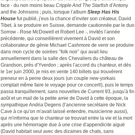
face - du non moins beau
Cripple And The Starfish
d'Antony
and the Johnsons ; puis, lorsque l'album
Sleep Has His
House
fut publié, j'eus la chance d'inviter son créateur, David
Tibet, à se produire en Suisse, demande cautionnée par le duo
Sorrow - Rose McDowell et Robert Lee -, invités l'année
précédente, qui conseillèrent vivement à David et son
collaborateur de génie Michael Cashmore de venir se produire
dans mon cycle de soirées "folk noir" qui avait lieu
annuellement dans la salle des Chevaliers du château de
Grandson, près d'Yverdon ; après l'accord du chanteur, et dès
le 1er juin 2000, je mis en vente 140 billets qui trouvèrent
preneur en à peine deux jours (un couple new-yorkais
comptait même faire le voyage pour ce concert!), puis le temps
passa tranquillement, sans nouvelles de Current 93, jusqu'à fin
août et un mail de la petite amie de David à cette époque, la
sympathique Andria Degens (l'ancienne secrétaire de Nick
Cave à ce qu'on m'avait laissé entendre, musicienne aussi),
qui m'informa que le chanteur se trouvait entre la vie et la mort
après une hémorragie due à une crise d'appendicite aiguë
(David habitait seul avec des dizaines de chats, sans