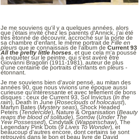
Je me souviens qu'il y a quelques années, alors
que j'étais invité chez les parents d'Annick, j'ai été
très étonné de découvrir, accroché sur la porte de
sa chambre d'enfant, le même portrait de
Fille en
pleurs
que je connaissais de l'album de
Current 93
All the pretty little horses
, et que cela m'a poussé
à enquêter sur le peintre, qui s'est avéré être
Giovanni Bragolin (1911-1981), auteur de plus
d'une centaine de portraits d'enfants en pleurs -
étonnant.
Je me souviens bien d'avoir pensé, au mitan des
années 90, que nous vivions une époque aussi
curieuse qu'intéressante et avec tellement de bons
disques : ceux de Current 93, Sol Invictus (
In the
rain
), Death In June (
Roseclouds of holocaust
),
Martyn Bates (
Mystery seas
), Shock Headed
Peters (
Tendercide
), Nature & Organisation (
Beauty
reaps the blood of solitude
), Sorrow (
Under The
Yew Possessed
), Cindytalk (
Wappinschaw
), The
Legendary Pink Dots (
9 Lives To Wonder
), et
beaucoup d'autres encore, dont certains se sont
retrouvés dans le bon et beau livre de David