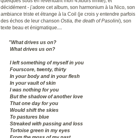
quelques sous en revendant mon 45tours limité), et
décidément - j'adore cet album, son harmonium à la Nico, son
ambiance triste et étrange à la Coil (je crois y entendre parfois
des échos de leur chanson
Ostia, the death of Pasolini
), son
texte beau et énigmatique....
"What drives us on?
What drives us on?
I left something of myself in you
Fourscore, twenty, thirty
In your body and in your flesh
In your vault of skin
I was nothing for you
But the shadow of another love
That one day for you
Would shift the skies
To pastures blue
Streaked with passing and loss
Tortoise green in my eyes
From the moss of my past