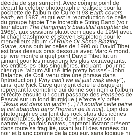
décida de son surnom). Avec comme point de
départ la célèbre photographie réalisée pour la
pochette de l'album de Current 93
Earth covers
earth
, en 1987, et qui est la reproduction de celle
du groupe hippie The Incredible String Band (voir
leur album
The Hangman's beautifull daughter
de
1968), aux sessions plutôt comiques de 1994 avec
Michael Cashmore et Steven Stapleton pour le
merveilleux album
Of Ruine Or Some Blazing
Starre
, sans oublier celles de 1990 où David Tibet
est bras dessus bras dessous avec Marc Almond,
ce livre montre à quel point David Tibet fut un
aimant pour les musiciens les plus extravagants,
les entités les plus singulières, incluant - pour ne
citer que l'album All the little pretty horses - John
Balance, de Coil, venu dire une phrase dans
l'introduction ("
Why can't we all just walk away
"),
ainsi que Nick Cave qui vient clore le disque en
reprenant la comptine qui donne son nom à l'album
et récite ensuite un court passage des
Pensées
de
Pascal sur un fond liturgique (le texte s'y prête...
"
Jésus est dans un jardin (...) / Il souffre cette peine
et cet abandon dans l’horreur de la nuit
). Loin des
photographies qui font des rock stars des icônes
intouchables, les photos de Ruth Bayer sont
naturelles, parfois naïves, captant l'instant présent
dans toute sa fragilité, usant au fil des années du
noir et blanc comme de la couleur, sans logique ni