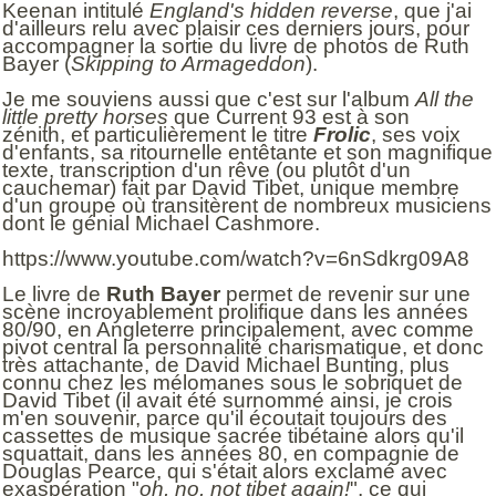
Keenan intitulé
England's hidden reverse
, que j'ai
d'ailleurs relu avec plaisir ces derniers jours, pour
accompagner la sortie du livre de photos de Ruth
Bayer (
Skipping to Armageddon
).
Je me souviens aussi que c'est sur l'album
All the
little pretty horses
que Current 93 est à son
zénith, et particulièrement le titre
Frolic
, ses voix
d'enfants, sa ritournelle entêtante et son magnifique
texte, transcription d'un rêve (ou plutôt d'un
cauchemar) fait par David Tibet, unique membre
d'un groupe où transitèrent de nombreux musiciens
dont le génial Michael Cashmore.
https://www.youtube.com/watch?v=6nSdkrg09A8
Le livre de
Ruth Bayer
permet de revenir sur une
scène incroyablement prolifique dans les années
80/90, en Angleterre principalement, avec comme
pivot central la personnalité charismatique, et donc
très attachante, de David Michael Bunting, plus
connu chez les mélomanes sous le sobriquet de
David Tibet (il avait été surnommé ainsi, je crois
m'en souvenir, parce qu'il écoutait toujours des
cassettes de musique sacrée tibétaine alors qu'il
squattait, dans les années 80, en compagnie de
Douglas Pearce, qui s'était alors exclamé avec
exaspération "
oh, no, not tibet again!
", ce qui