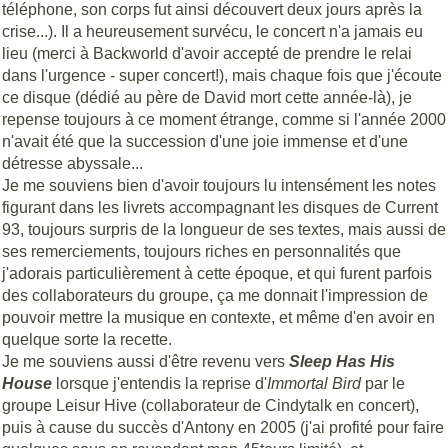
téléphone, son corps fut ainsi découvert deux jours après la
crise...). Il a heureusement survécu, le concert n'a jamais eu
lieu (merci à Backworld d'avoir accepté de prendre le relai
dans l'urgence - super concert!), mais chaque fois que j'écoute
ce disque (dédié au père de David mort cette année-là), je
repense toujours à ce moment étrange, comme si l'année 2000
n'avait été que la succession d'une joie immense et d'une
détresse abyssale...
Je me souviens bien d'avoir toujours lu intensément les notes
figurant dans les livrets accompagnant les disques de Current
93, toujours surpris de la longueur de ses textes, mais aussi de
ses remerciements, toujours riches en personnalités que
j'adorais particulièrement à cette époque, et qui furent parfois
des collaborateurs du groupe, ça me donnait l'impression de
pouvoir mettre la musique en contexte, et même d'en avoir en
quelque sorte la recette.
Je me souviens aussi d'être revenu vers
Sleep Has His
House
lorsque j'entendis la reprise d'
Immortal
Bird
par le
groupe Leisur Hive (collaborateur de Cindytalk en concert),
puis à cause du succès d'Antony en 2005 (j'ai profité pour faire