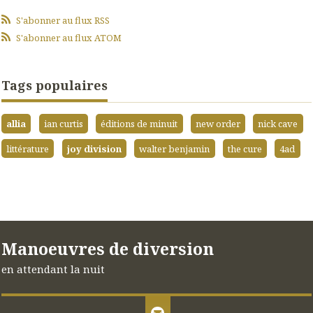
S'abonner au flux RSS
S'abonner au flux ATOM
Tags populaires
allia
ian curtis
éditions de minuit
new order
nick cave
littérature
joy division
walter benjamin
the cure
4ad
Manoeuvres de diversion
en attendant la nuit