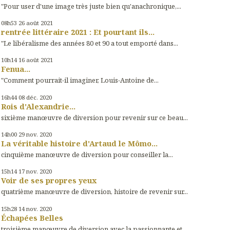
"Pour user d'une image très juste bien qu'anachronique,...
08h53
26
août 2021
rentrée littéraire 2021 : Et pourtant ils...
"Le libéralisme des années 80 et 90 a tout emporté dans...
10h14
16
août 2021
Fenua...
"Comment pourrait-il imaginer, Louis-Antoine de...
16h44
08
déc. 2020
Rois d'Alexandrie...
sixième manœuvre de diversion pour revenir sur ce beau...
14h00
29
nov. 2020
La véritable histoire d'Artaud le Mômo...
cinquième manœuvre de diversion pour conseiller la...
15h14
17
nov. 2020
Voir de ses propres yeux
quatrième manœuvre de diversion, histoire de revenir sur...
15h28
14
nov. 2020
Échapées Belles
troisième manœuvre de diversion avec la passionnante et...