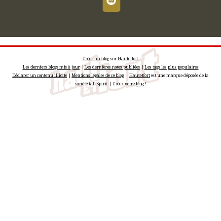
Créer un blog
sur
Hautetfort
Les derniers blogs mis à jour
|
Les dernières notes publiées
|
Les tags les plus populaires
Déclarer un contenu illicite
|
Mentions légales de ce blog
|
Hautetfort
est une marque déposée de la
société talkSpirit | Créez votre
blog
!