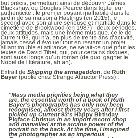
but précis, permettant ainsi de découvrir James
Blackshaw ou Douglas Pearce dans toute leur
authenticité : le premier posant malhabile dans le
jardin de sa maison à Hastings (en 2015), le
second avec son allure sérieuse et martiale dans le
cimetière de Brookwood (en 1987) - deux périodes,
deux attitudes, mais une même musique, celle de
Current 93, qui n'a, en plus de trente ans d'activité,
jamais cessé d'évoluer tout en restant un projet
alliant trouble et attirance, ne serait-ce que pour les
textes de David Tibet, qui, pour certains disques,
sont aussi longs qu'un roman (de quoi gagner le
Nobel de littérature, ah ah).
Extrait de
Skipping the armageddon
, de
Ruth
Bayer
(publié chez Strange Attractor Press) :
"Mass media priorities being what they
are, the essential worth of a book of Ruth
Bayer's photographs has only now been
recognised, almost thirsty years after I first
picked up Current 93's
Happy Birthday
Pigface Christus
in an import record shop
and marvelled at the arcane power of the
portrait on the back. At the time, I imagined
the photographer as an imperious