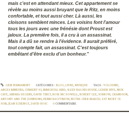
mais c'est en attendant mieux. Cet appartement se
révèle au moins aussi bruyant que le Ritz, en moins
confortable, et tout aussi cher. Là aussi, les
cloisons semblent minces. Les voisins font l'amour
tous les jours avec une frénésie dont Proust est
jaloux. La première fois, il a cru à un assassinat.
Mais il a dû se rendre à l'évidence. Il aurait préféré,
tout compte fait, un assassinat. C'est toujours
embêtant d'être exclu d'un bonheur."
LIEN PERMANENT
CATÉGORIES :
BLOG
,
LIVRE
,
MUSIQUE
TAGS :
VOLODINE
,
ANGES MINEURS
,
CURRENT 93
,
IMMORTAL BIRD
,
SLEEP HAS HIS HOUSE
,
LEISUR HIVE
,
NICK
CAVE
,
ANDRIA DEGENS
,
DAVID TIBET
,
ROSE MC DOWELL
,
ROBERT LEE
,
SORROW
,
GRANDSON
,
ANTONY AND THE JOHNSONS
,
HENRI RACZYMOW
,
NOTRE CHER MARCEL EST MORT CE
SOIR
,
JEAN ECHENOZ
,
DAVID BOSC
0
COMMENTAIRE