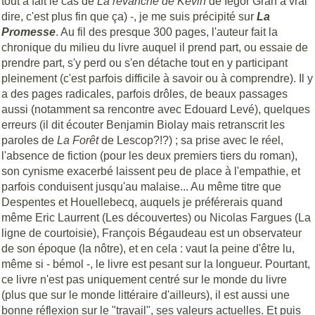
tout à fait le cas de
La revanche de Kevin
de Iegor Gran à vrai
dire, c'est plus fin que ça) -, je me suis précipité sur
La
Promesse
. Au fil des presque 300 pages, l'auteur fait la
chronique du milieu du livre auquel il prend part, ou essaie de
prendre part, s'y perd ou s'en détache tout en y participant
pleinement (c'est parfois difficile à savoir ou à comprendre). Il y
a des pages radicales, parfois drôles, de beaux passages
aussi (notamment sa rencontre avec Edouard Levé), quelques
erreurs (il dit écouter Benjamin Biolay mais retranscrit les
paroles de
La Forêt
de Lescop?!?) ; sa prise avec le réel,
l'absence de fiction (pour les deux premiers tiers du roman),
son cynisme exacerbé
laissent peu de place à l'empathie, et
parfois conduisent jusqu'au malaise... Au même titre que
Despentes et Houellebecq, auquels je préférerais quand
même Eric Laurrent (Les découvertes) ou Nicolas Fargues (La
ligne de courtoisie), François Bégaudeau est un observateur
de son époque (la nôtre), et en cela : vaut la peine d'être lu,
même si - bémol -, le livre est pesant sur la longueur. Pourtant,
ce livre n'est pas uniquement centré sur le monde du livre
(plus que sur le monde littéraire d'ailleurs), il est aussi une
bonne réflexion sur le "travail", ses valeurs actuelles. Et puis