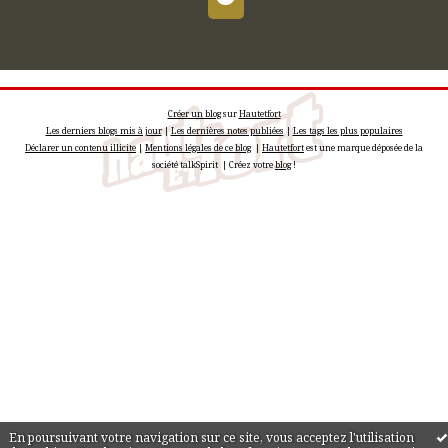
Créer un blog
sur
Hautetfort
Les derniers blogs mis à jour
|
Les dernières notes publiées
|
Les tags les plus populaires
Déclarer un contenu illicite
|
Mentions légales de ce blog
|
Hautetfort
est une marque déposée de la
société talkSpirit | Créez votre
blog
!
En poursuivant votre navigation sur ce site, vous acceptez l'utilisation