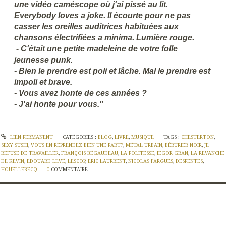
une vidéo caméscope où j'ai pissé au lit.
Everybody loves a joke. Il écourte pour ne pas
casser les oreilles auditrices habituées aux
chansons électrifiées a minima. Lumière rouge.
- C'était une petite madeleine de votre folle
jeunesse punk.
- Bien le prendre est poli et lâche. Mal le prendre est
impoli et brave.
- Vous avez honte de ces années ?
- J'ai honte pour vous."
LIEN PERMANENT
CATÉGORIES :
BLOG
,
LIVRE
,
MUSIQUE
TAGS :
CHESTERTON
,
SEXY SUSHI
,
VOUS EN REPRENDEZ BIEN UNE PART?
,
MÉTAL URBAIN
,
BÉRURIER NOIR
,
JE
REFUSE DE TRAVAILLER
,
FRANÇOIS BÉGAUDEAU
,
LA POLITESSE
,
IEGOR GRAN
,
LA REVANCHE
DE KEVIN
,
EDOUARD LEVÉ
,
LESCOP
,
ERIC LAURRENT
,
NICOLAS FARGUES
,
DESPENTES
,
HOUELLEBECQ
0
COMMENTAIRE