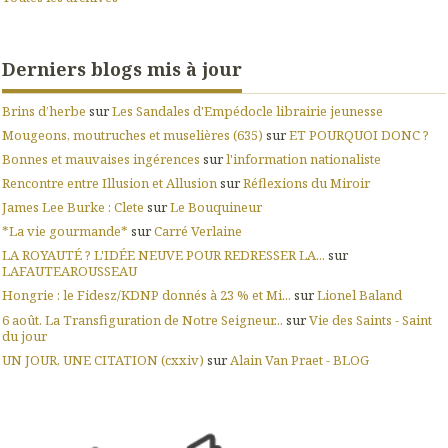
Derniers blogs mis à jour
Brins d’herbe
sur
Les Sandales d'Empédocle librairie jeunesse
Mougeons, moutruches et muselières (635)
sur
ET POURQUOI DONC ?
Bonnes et mauvaises ingérences
sur
l'information nationaliste
Rencontre entre Illusion et Allusion
sur
Réflexions du Miroir
James Lee Burke : Clete
sur
Le Bouquineur
*La vie gourmande*
sur
Carré Verlaine
LA ROYAUTÉ ? L'IDÉE NEUVE POUR REDRESSER LA...
sur
LAFAUTEAROUSSEAU
Hongrie : le Fidesz/KDNP donnés à 23 % et Mi...
sur
Lionel Baland
6 août. La Transfiguration de Notre Seigneur...
sur
Vie des Saints - Saint
du jour
UN JOUR, UNE CITATION (cxxiv)
sur
Alain Van Praet - BLOG