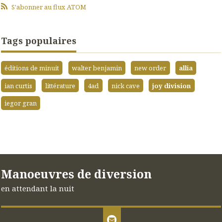
S'abonner au flux ATOM
Tags populaires
éditions de minuit
walter benjamin
new order
allia
ian curtis
littérature
4ad
nick cave
joy division
iegor gran
Manoeuvres de diversion
en attendant la nuit