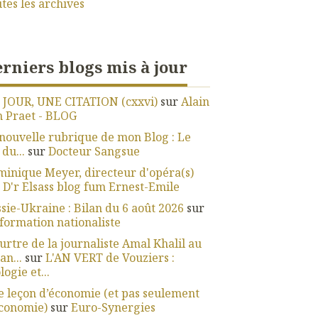
tes les archives
rniers blogs mis à jour
 JOUR, UNE CITATION (cxxvi)
sur
Alain
 Praet - BLOG
nouvelle rubrique de mon Blog : Le
 du...
sur
Docteur Sangsue
inique Meyer, directeur d'opéra(s)
r
D'r Elsass blog fum Ernest-Emile
sie-Ukraine : Bilan du 6 août 2026
sur
nformation nationaliste
rtre de la journaliste Amal Khalil au
an...
sur
L'AN VERT de Vouziers :
logie et...
 leçon d’économie (et pas seulement
économie)
sur
Euro-Synergies