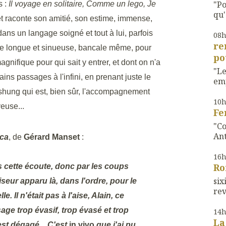
"Po
s :
Il voyage en solitaire, Comme un lego, Je
qu'
t raconte son amitié, son estime, immense,
dans un langage soigné et tout à lui, parfois
08
re
ase longue et sinueuse, bancale même, pour
po
gnifique pour qui sait y entrer, et dont on n'a
"Le
tains passages à l'infini, en prenant juste le
emp
ashung qui est, bien sûr, l'accompagnement
10
euse...
Fe
"Co
Ant
nca
, de
Gérard Manset
:
16
Ro
s cette écoute, donc par les coups
si
seur apparu là, dans l'ordre, pour le
rev
e. Il n'était pas à l'aise, Alain, ce
sage trop évasif, trop évasé et trop
14
La
est dégagé... C'est
in vivo
que j'ai pu