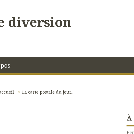
 diversion
opos
accueil
La carte postale du jour...
À
Ecr