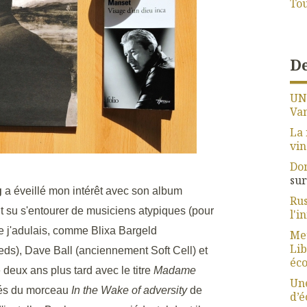
Tou
De
UN
Van
La 
vin
Dom
su
g
a éveillé mon intérêt avec son album
Rus
it su s'entourer de musiciens atypiques (pour
l'i
e j'adulais, comme Blixa Bargeld
Meu
Lib
s), Dave Ball (anciennement Soft Cell) et
éco
deux ans plus tard avec le titre
Madame
Une
irés du morceau
In the Wake of adversity
de
d’