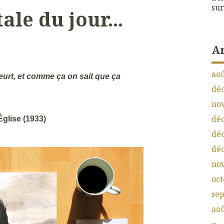
sur
ale du jour...
A
aoû
eurt, et comme ça on sait que ça
dé
no
dé
Église (1933)
dé
dé
no
oct
se
aoû