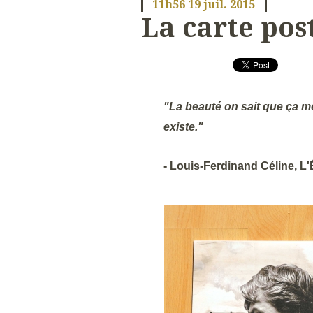
11h56
19
juil. 2015
La carte post
"La beauté on sait que ça m
existe."
- Louis-Ferdinand Céline, L'