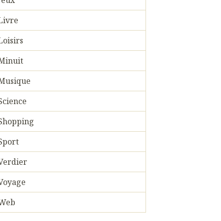
Jeux
Livre
Loisirs
Minuit
Musique
Science
Shopping
Sport
Verdier
Voyage
Web