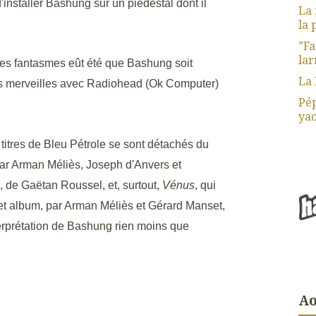
nstaller Bashung sur un piédestal dont il
La 
la 
”Fa
lar
es fantasmes eût été que Bashung soit
La 
des merveilles avec Radiohead (Ok Computer)
Pép
yao
titres de Bleu Pétrole se sont détachés du
 par Arman Méliès, Joseph d'Anvers et
, de Gaëtan Roussel, et, surtout,
Vénus
, qui
 cet album, par Arman Méliès et Gérard Manset,
nterprétation de Bashung rien moins que
Ao