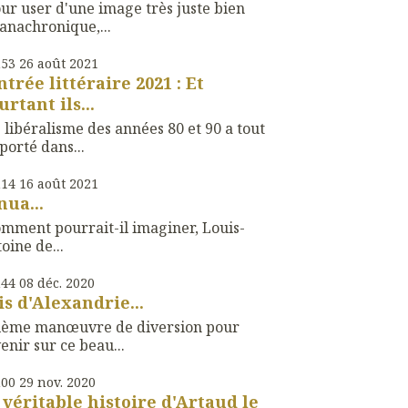
ur user d'une image très juste bien
anachronique,...
h53
26
août 2021
ntrée littéraire 2021 : Et
urtant ils...
 libéralisme des années 80 et 90 a tout
orté dans...
h14
16
août 2021
nua...
mment pourrait-il imaginer, Louis-
oine de...
h44
08
déc. 2020
is d'Alexandrie...
xième manœuvre de diversion pour
enir sur ce beau...
h00
29
nov. 2020
 véritable histoire d'Artaud le