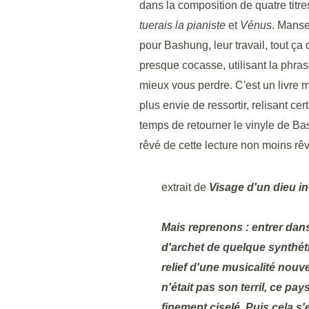
dans la composition de quatre titre
tuerais la pianiste
et
Vénus
. Manse
pour Bashung, leur travail, tout ça 
presque cocasse, utilisant la phr
mieux vous perdre. C'est un livre ma
plus envie de ressortir, relisant cer
temps de retourner le vinyle de B
rêvé de cette lecture non moins rêv
extrait de
Visage d'un dieu i
Mais reprenons : entrer dan
d'archet de quelque synthéti
relief d'une musicalité nouvell
n'était pas son terril, ce pay
finement ciselé. Puis cela s'