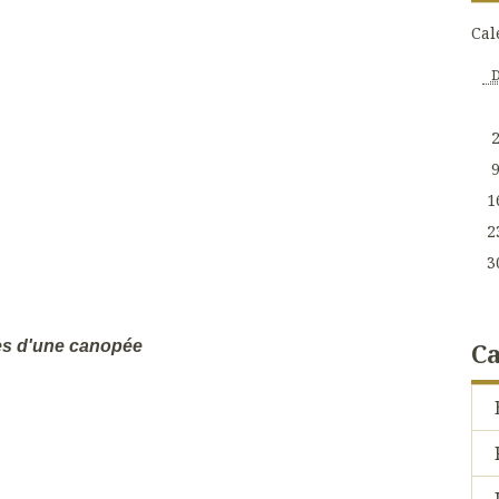
Cal
1
2
3
les d'une canopée
Ca