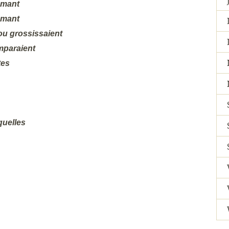
amant
amant
ou grossissaient
mparaient
tes
quelles