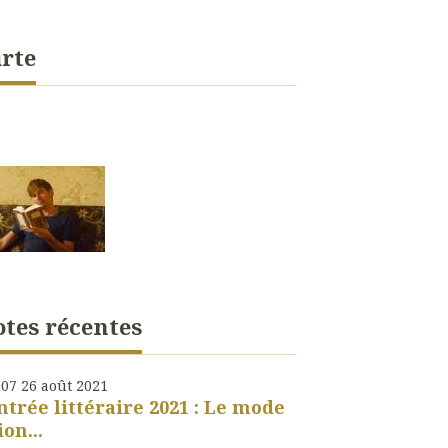
rte
tes récentes
h07
26
août 2021
ntrée littéraire 2021 : Le mode
ion...