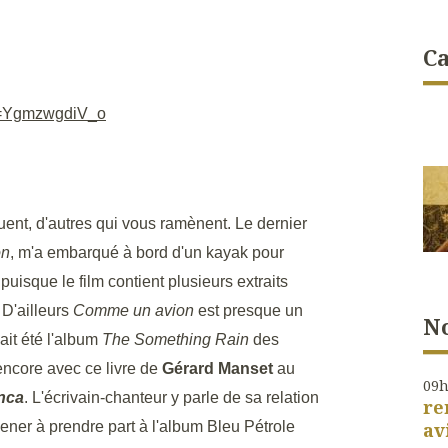
Ca
v=YgmzwgdiV_o
ent, d'autres qui vous ramènent. Le dernier
on
, m'a embarqué à bord d'un kayak pour
isque le film contient plusieurs extraits
D'ailleurs
Comme un avion
est presque un
No
it été l'album
The Something Rain
des
encore avec ce livre de
Gérard Manset
au
09
inca
. L'écrivain-chanteur y parle de sa relation
re
ener à prendre part à l'album Bleu Pétrole
av