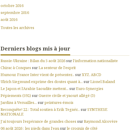
octobre 2016
septembre 2016
août 2016
Toutes les archives
Derniers blogs mis à jour
Russie-Ukraine : Bilan du 5 août 2026
sur
l'information nationaliste
Chirac à Conques
sur
La senteur de l'esprit
Humour. France Inter vient de présenter...
sur
XYZ, ABCD
Ulrich Siegmund exprime des doutes quant à...
sur
Lionel Baland
Le Japon et l’Arabie Saoudite mettent...
sur
Euro-Synergies
Pépiements (592)
sur
Guerre civile et yaourt allégé (3)
Jardins à Versailles...
sur
peintures-émois
Reconquête! 22 : Total soutien à Erik Tegnér...
sur
SYNTHESE
NATIONALE
J’ai toujours l’espérance de grandes choses
sur
Raymond Alcovère
06 août 2026 : les pieds dans l'eau
sur
le croquis de côté