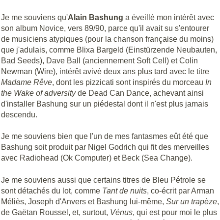
Je me souviens qu'
Alain Bashung
a éveillé mon intérêt avec
son album Novice, vers 89/90, parce qu'il avait su s'entourer
de musiciens atypiques (pour la chanson française du moins)
que j'adulais, comme Blixa Bargeld (Einstürzende Neubauten,
Bad Seeds), Dave Ball (anciennement Soft Cell) et Colin
Newman (Wire), intérêt avivé deux ans plus tard avec le titre
Madame Rêve
, dont les pizzicati sont inspirés du morceau
In
the Wake of adversity
de Dead Can Dance, achevant ainsi
d'installer Bashung sur un piédestal dont il n'est plus jamais
descendu.
Je me souviens bien que l'un de mes fantasmes eût été que
Bashung soit produit par Nigel Godrich qui fit des merveilles
avec Radiohead (Ok Computer) et Beck (Sea Change).
Je me souviens aussi que certains titres de Bleu Pétrole se
sont détachés du lot, comme
Tant de nuits
, co-écrit par Arman
Méliès, Joseph d'Anvers et Bashung lui-même,
Sur un trapèze
,
de Gaëtan Roussel, et, surtout,
Vénus
, qui est pour moi le plus