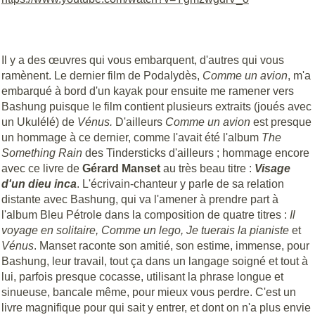
Il y a des œuvres qui vous embarquent, d'autres qui vous
ramènent. Le dernier film de Podalydès,
Comme un avion
, m'a
embarqué à bord d'un kayak pour ensuite me ramener vers
Bashung puisque le film contient plusieurs extraits (joués avec
un Ukulélé) de
Vénus.
D'ailleurs
Comme un avion
est presque
un hommage à ce dernier, comme l'avait été l'album
The
Something Rain
des Tindersticks d'ailleurs ; hommage encore
avec ce livre de
Gérard Manset
au très beau titre :
Visage
d'un dieu inca
. L'écrivain-chanteur y parle de sa relation
distante avec Bashung, qui va l'amener à prendre part à
l'album Bleu Pétrole dans la composition de quatre titres :
Il
voyage en solitaire, Comme un lego, Je tuerais la pianiste
et
Vénus
. Manset raconte son amitié, son estime, immense, pour
Bashung, leur travail, tout ça dans un langage soigné et tout à
lui, parfois presque cocasse, utilisant la phrase longue et
sinueuse, bancale même, pour mieux vous perdre. C'est un
livre magnifique pour qui sait y entrer, et dont on n'a plus envie