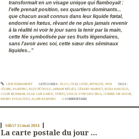
transformait en un visage unique qui flamboyait :
l'elfe prenait position, ses quartiers dominants...
que chacun avait connus dans leur liquide fœtal,
endormi en fœtus, rêvant de ne plus jamais revenir
à la réalité ni voir le jour sans la tenir par la main,
cette fée symbolisée par ses fruits légendaires,
sans l'avoir avec soi, cette sœur des séminaux
liquides..."
LIEN PERMANENT
CATÉGORIES :
BLOG
,
FILM
,
LIVRE
,
MUSIQUE
,
WEB
TAGS :
CÉLINE
,
BASHUNG
,
BLEU PÉTROLE
,
ARMAN MÉLIÈS
,
GÉRARD MANSET
,
BLIXA BARGELD
,
COLIN NEWMAN
,
DEAD CAN DANCE
,
VÉNUS
,
VISAGE D'UN DIEU INCA
,
COMME UN AVION
,
BRUNO PODALYDÈS
,
ALAIN BASHUNG
0
COMMENTAIRE
16h57
15
mai 2014
La carte postale du jour ...