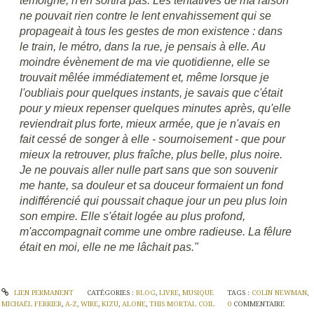
témoigne, n'en sortira pas. Les tentatives de ma raison
ne pouvait rien contre le lent envahissement qui se
propageait à tous les gestes de mon existence : dans
le train, le métro, dans la rue, je pensais à elle. Au
moindre évènement de ma vie quotidienne, elle se
trouvait mêlée immédiatement et, même lorsque je
l'oubliais pour quelques instants, je savais que c'était
pour y mieux repenser quelques minutes après, qu'elle
reviendrait plus forte, mieux armée, que je n'avais en
fait cessé de songer à elle - sournoisement - que pour
mieux la retrouver, plus fraîche, plus belle, plus noire.
Je ne pouvais aller nulle part sans que son souvenir
me hante, sa douleur et sa douceur formaient un fond
indifférencié qui poussait chaque jour un peu plus loin
son empire. Elle s'était logée au plus profond,
m'accompagnait comme une ombre radieuse. La fêlure
était en moi, elle ne me lâchait pas."
LIEN PERMANENT
CATÉGORIES :
BLOG
,
LIVRE
,
MUSIQUE
TAGS :
COLIN NEWMAN
,
MICHAËL FERRIER
,
A-Z
,
WIRE
,
KIZU
,
ALONE
,
THIS MORTAL COIL
0
COMMENTAIRE