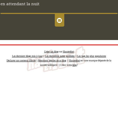
en attendant la nuit
Créer un blog
sur
Hautetfort
Les derniers blogs mis à jour
|
Les dernières notes publiées
|
Les tags les plus populaires
Déclarer un contenu illicite
|
Mentions légales de ce blog
|
Hautetfort
est une marque déposée de la
société talkSpirit | Créez votre
blog
!