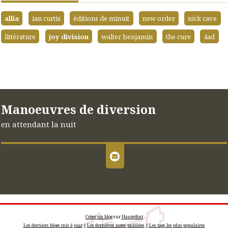
allia
ian curtis
éditions de minuit
new order
nick cave
littérature
joy division
walter benjamin
the cure
4ad
Manoeuvres de diversion
en attendant la nuit
Créer un blog
sur
Hautetfort
Les derniers blogs mis à jour
|
Les dernières notes publiées
|
Les tags les plus populaires