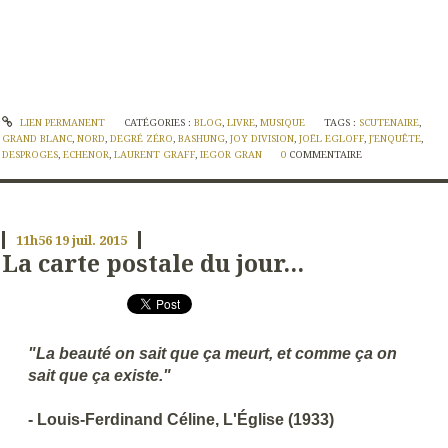
LIEN PERMANENT
CATÉGORIES :
BLOG
,
LIVRE
,
MUSIQUE
TAGS :
SCUTENAIRE
,
GRAND BLANC
,
NORD
,
DEGRÉ ZÉRO
,
BASHUNG
,
JOY DIVISION
,
JOËL EGLOFF
,
J'ENQUÊTE
,
DESPROGES
,
ECHENOR
,
LAURENT GRAFF
,
IEGOR GRAN
0
COMMENTAIRE
11h56
19
juil. 2015
La carte postale du jour...
"La beauté on sait que ça meurt, et comme ça on
sait que ça existe."
- Louis-Ferdinand Céline, L'Église (1933)