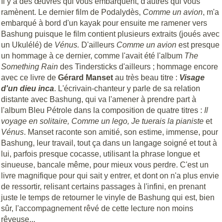
Il y a des œuvres qui vous embarquent, d'autres qui vous
ramènent. Le dernier film de Podalydès,
Comme un avion
, m'a
embarqué à bord d'un kayak pour ensuite me ramener vers
Bashung puisque le film contient plusieurs extraits (joués avec
un Ukulélé) de
Vénus.
D'ailleurs
Comme un avion
est presque
un hommage à ce dernier, comme l'avait été l'album
The
Something Rain
des Tindersticks d'ailleurs ; hommage encore
avec ce livre de
Gérard Manset
au très beau titre :
Visage
d'un dieu inca
. L'écrivain-chanteur y parle de sa relation
distante avec Bashung, qui va l'amener à prendre part à
l'album Bleu Pétrole dans la composition de quatre titres :
Il
voyage en solitaire, Comme un lego, Je tuerais la pianiste
et
Vénus
. Manset raconte son amitié, son estime, immense, pour
Bashung, leur travail, tout ça dans un langage soigné et tout à
lui, parfois presque cocasse, utilisant la phrase longue et
sinueuse, bancale même, pour mieux vous perdre. C'est un
livre magnifique pour qui sait y entrer, et dont on n'a plus envie
de ressortir, relisant certains passages à l'infini, en prenant
juste le temps de retourner le vinyle de Bashung qui est, bien
sûr, l'accompagnement rêvé de cette lecture non moins
rêveuse...