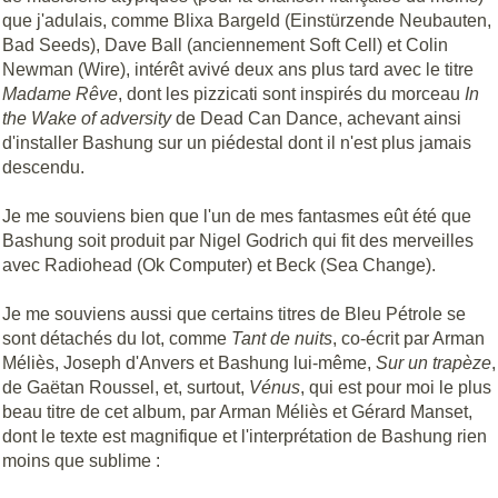
que j'adulais, comme Blixa Bargeld (Einstürzende Neubauten,
Bad Seeds), Dave Ball (anciennement Soft Cell) et Colin
Newman (Wire), intérêt avivé deux ans plus tard avec le titre
Madame Rêve
, dont les pizzicati sont inspirés du morceau
In
the Wake of adversity
de Dead Can Dance, achevant ainsi
d'installer Bashung sur un piédestal dont il n'est plus jamais
descendu.
Je me souviens bien que l'un de mes fantasmes eût été que
Bashung soit produit par Nigel Godrich qui fit des merveilles
avec Radiohead (Ok Computer) et Beck (Sea Change).
Je me souviens aussi que certains titres de Bleu Pétrole se
sont détachés du lot, comme
Tant de nuits
, co-écrit par Arman
Méliès, Joseph d'Anvers et Bashung lui-même,
Sur un trapèze
,
de Gaëtan Roussel, et, surtout,
Vénus
, qui est pour moi le plus
beau titre de cet album, par Arman Méliès et Gérard Manset,
dont le texte est magnifique et l'interprétation de Bashung rien
moins que sublime :