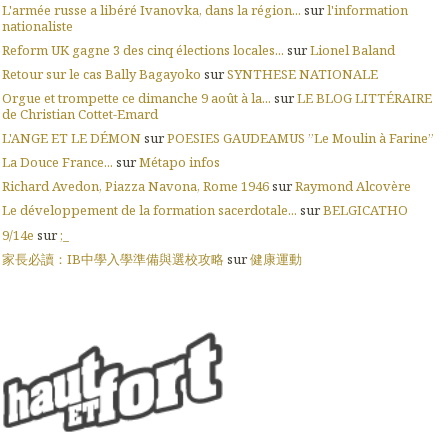
L'armée russe a libéré Ivanovka, dans la région...
sur
l'information
nationaliste
Reform UK gagne 3 des cinq élections locales...
sur
Lionel Baland
Retour sur le cas Bally Bagayoko
sur
SYNTHESE NATIONALE
Orgue et trompette ce dimanche 9 août à la...
sur
LE BLOG LITTÉRAIRE
de Christian Cottet-Emard
L'ANGE ET LE DÉMON
sur
POESIES GAUDEAMUS ”Le Moulin à Farine”
La Douce France...
sur
Métapo infos
Richard Avedon, Piazza Navona, Rome 1946
sur
Raymond Alcovère
Le développement de la formation sacerdotale...
sur
BELGICATHO
9/14e
sur
;_
家長必讀：IB中學入學準備與選校攻略
sur
健康運動