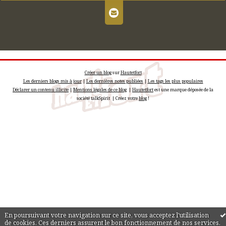
Créer un blog
sur
Hautetfort
Les derniers blogs mis à jour
|
Les dernières notes publiées
|
Les tags les plus populaires
Déclarer un contenu illicite
|
Mentions légales de ce blog
|
Hautetfort
est une marque déposée de la
société talkSpirit | Créez votre
blog
!
En poursuivant votre navigation sur ce site, vous acceptez l'utilisation
de cookies. Ces derniers assurent le bon fonctionnement de nos services.