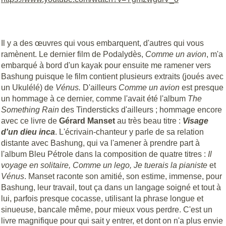
Il y a des œuvres qui vous embarquent, d'autres qui vous
ramènent. Le dernier film de Podalydès,
Comme un avion
, m'a
embarqué à bord d'un kayak pour ensuite me ramener vers
Bashung puisque le film contient plusieurs extraits (joués avec
un Ukulélé) de
Vénus.
D'ailleurs
Comme un avion
est presque
un hommage à ce dernier, comme l'avait été l'album
The
Something Rain
des Tindersticks d'ailleurs ; hommage encore
avec ce livre de
Gérard Manset
au très beau titre :
Visage
d'un dieu inca
. L'écrivain-chanteur y parle de sa relation
distante avec Bashung, qui va l'amener à prendre part à
l'album Bleu Pétrole dans la composition de quatre titres :
Il
voyage en solitaire, Comme un lego, Je tuerais la pianiste
et
Vénus
. Manset raconte son amitié, son estime, immense, pour
Bashung, leur travail, tout ça dans un langage soigné et tout à
lui, parfois presque cocasse, utilisant la phrase longue et
sinueuse, bancale même, pour mieux vous perdre. C'est un
livre magnifique pour qui sait y entrer, et dont on n'a plus envie