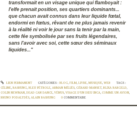
transformait en un visage unique qui flamboyait :
l'elfe prenait position, ses quartiers dominants...
que chacun avait connus dans leur liquide fœtal,
endormi en fœtus, rêvant de ne plus jamais revenir
à la réalité ni voir le jour sans la tenir par la main,
cette fée symbolisée par ses fruits légendaires,
sans l'avoir avec soi, cette sœur des séminaux
liquides..."
LIEN PERMANENT
CATÉGORIES :
BLOG
,
FILM
,
LIVRE
,
MUSIQUE
,
WEB
TAGS :
CÉLINE
,
BASHUNG
,
BLEU PÉTROLE
,
ARMAN MÉLIÈS
,
GÉRARD MANSET
,
BLIXA BARGELD
,
COLIN NEWMAN
,
DEAD CAN DANCE
,
VÉNUS
,
VISAGE D'UN DIEU INCA
,
COMME UN AVION
,
BRUNO PODALYDÈS
,
ALAIN BASHUNG
0
COMMENTAIRE