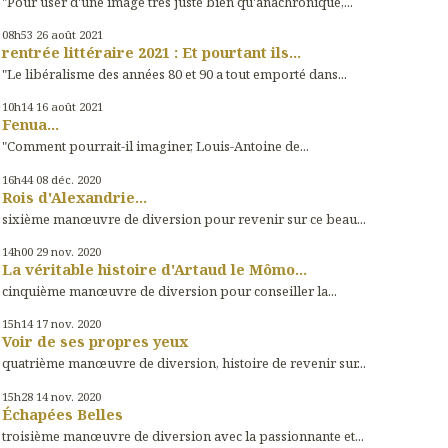
"Pour user d'une image très juste bien qu'anachronique,...
08h53
26
août 2021
rentrée littéraire 2021 : Et pourtant ils...
"Le libéralisme des années 80 et 90 a tout emporté dans...
10h14
16
août 2021
Fenua...
"Comment pourrait-il imaginer, Louis-Antoine de...
16h44
08
déc. 2020
Rois d'Alexandrie...
sixième manœuvre de diversion pour revenir sur ce beau...
14h00
29
nov. 2020
La véritable histoire d'Artaud le Mômo...
cinquième manœuvre de diversion pour conseiller la...
15h14
17
nov. 2020
Voir de ses propres yeux
quatrième manœuvre de diversion, histoire de revenir sur...
15h28
14
nov. 2020
Échapées Belles
troisième manœuvre de diversion avec la passionnante et...