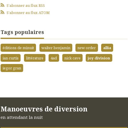
S'abonner au flux RSS
S'abonner au flux ATOM
Tags populaires
éditions de minuit
walter benjamin
new order
allia
ian curtis
littérature
4ad
nick cave
joy division
iegor gran
Manoeuvres de diversion
en attendant la nuit