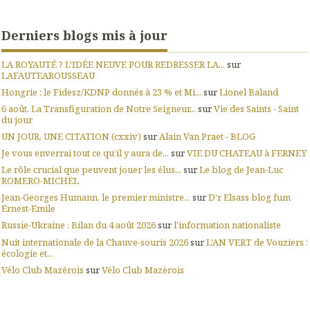
Derniers blogs mis à jour
LA ROYAUTÉ ? L'IDÉE NEUVE POUR REDRESSER LA...
sur
LAFAUTEAROUSSEAU
Hongrie : le Fidesz/KDNP donnés à 23 % et Mi...
sur
Lionel Baland
6 août. La Transfiguration de Notre Seigneur...
sur
Vie des Saints - Saint
du jour
UN JOUR, UNE CITATION (cxxiv)
sur
Alain Van Praet - BLOG
Je vous enverrai tout ce qu’il y aura de...
sur
VIE DU CHATEAU à FERNEY
Le rôle crucial que peuvent jouer les élus...
sur
Le blog de Jean-Luc
ROMERO-MICHEL
Jean-Georges Humann, le premier ministre...
sur
D'r Elsass blog fum
Ernest-Emile
Russie-Ukraine : Bilan du 4 août 2026
sur
l'information nationaliste
Nuit internationale de la Chauve-souris 2026
sur
L'AN VERT de Vouziers :
écologie et...
Vélo Club Mazérois
sur
Vélo Club Mazèrois