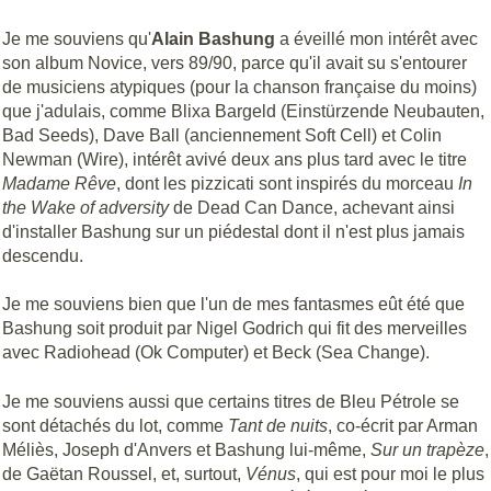
Je me souviens qu'
Alain Bashung
a éveillé mon intérêt avec
son album Novice, vers 89/90, parce qu'il avait su s'entourer
de musiciens atypiques (pour la chanson française du moins)
que j'adulais, comme Blixa Bargeld (Einstürzende Neubauten,
Bad Seeds), Dave Ball (anciennement Soft Cell) et Colin
Newman (Wire), intérêt avivé deux ans plus tard avec le titre
Madame Rêve
, dont les pizzicati sont inspirés du morceau
In
the Wake of adversity
de Dead Can Dance, achevant ainsi
d'installer Bashung sur un piédestal dont il n'est plus jamais
descendu.
Je me souviens bien que l'un de mes fantasmes eût été que
Bashung soit produit par Nigel Godrich qui fit des merveilles
avec Radiohead (Ok Computer) et Beck (Sea Change).
Je me souviens aussi que certains titres de Bleu Pétrole se
sont détachés du lot, comme
Tant de nuits
, co-écrit par Arman
Méliès, Joseph d'Anvers et Bashung lui-même,
Sur un trapèze
,
de Gaëtan Roussel, et, surtout,
Vénus
, qui est pour moi le plus