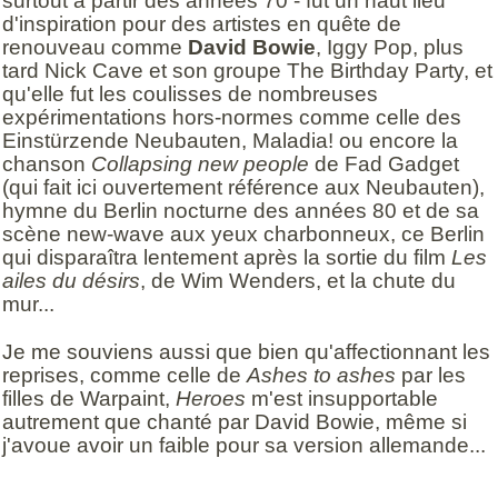
surtout à partir des années 70 - fut un haut lieu
d'inspiration pour des artistes en quête de
renouveau comme
David Bowie
, Iggy Pop, plus
tard Nick Cave et son groupe The Birthday Party, et
qu'elle fut les coulisses de nombreuses
expérimentations hors-normes comme celle des
Einstürzende Neubauten, Maladia! ou encore la
chanson
Collapsing new people
de Fad Gadget
(qui fait ici ouvertement référence aux Neubauten),
hymne du Berlin nocturne des années 80 et de sa
scène new-wave aux yeux charbonneux, ce Berlin
qui disparaîtra lentement après la sortie du film
Les
ailes du désirs
, de Wim Wenders, et la chute du
mur...
Je me souviens aussi que bien qu'affectionnant les
reprises, comme celle de
Ashes to ashes
par les
filles de Warpaint,
Heroes
m'est insupportable
autrement que chanté par David Bowie, même si
j'avoue avoir un faible pour sa version allemande...