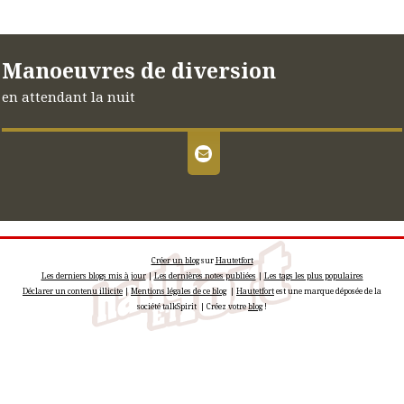
Manoeuvres de diversion
en attendant la nuit
Créer un blog
sur
Hautetfort
Les derniers blogs mis à jour
|
Les dernières notes publiées
|
Les tags les plus populaires
Déclarer un contenu illicite
|
Mentions légales de ce blog
|
Hautetfort
est une marque déposée de la
société talkSpirit | Créez votre
blog
!