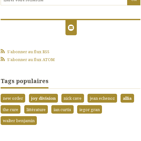
S'abonner au flux RSS
S'abonner au flux ATOM
Tags populaires
new order
joy division
nick cave
jean echenoz
allia
the cure
littérature
ian curtis
iegor gran
walter benjamin