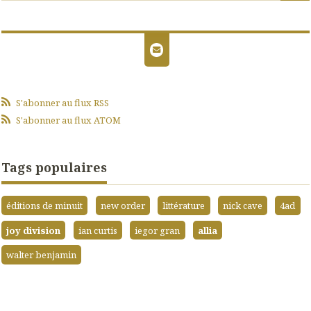
S'abonner au flux RSS
S'abonner au flux ATOM
Tags populaires
éditions de minuit
new order
littérature
nick cave
4ad
joy division
ian curtis
iegor gran
allia
walter benjamin