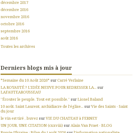
décembre 2017
décembre 2016
novembre 2016
octobre 2016
septembre 2016
août 2016
Toutes les archives
Derniers blogs mis à jour
*Semaine du 10 Août 2026*
sur
Carré Verlaine
LA ROYAUTÉ ? L'IDÉE NEUVE POUR REDRESSER LA...
sur
LAFAUTEAROUSSEAU
”Écouter le peuple. Tout est possible.”
sur
Lionel Baland
10 août. Saint Laurent, archidiacre de l'église...
sur
Vie des Saints - Saint
du jour
le vin est tiré , buvez
sur
VIE DU CHATEAU à FERNEY
UN JOUR, UNE CITATION (cxxviii)
sur
Alain Van Praet - BLOG
Russie-Ukraine : Bilan du ! août 2026
sur
l'information nationaliste