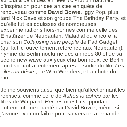
surtout à partir des années 70 - fut un haut lieu
d'inspiration pour des artistes en quête de
renouveau comme
David Bowie
, Iggy Pop, plus
tard Nick Cave et son groupe The Birthday Party, et
qu'elle fut les coulisses de nombreuses
expérimentations hors-normes comme celle des
Einstürzende Neubauten, Maladia! ou encore la
chanson
Collapsing new people
de Fad Gadget
(qui fait ici ouvertement référence aux Neubauten),
hymne du Berlin nocturne des années 80 et de sa
scène new-wave aux yeux charbonneux, ce Berlin
qui disparaîtra lentement après la sortie du film
Les
ailes du désirs
, de Wim Wenders, et la chute du
mur...
Je me souviens aussi que bien qu'affectionnant les
reprises, comme celle de
Ashes to ashes
par les
filles de Warpaint,
Heroes
m'est insupportable
autrement que chanté par David Bowie, même si
j'avoue avoir un faible pour sa version allemande...