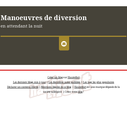
Manoeuvres de diversion
en attendant la nuit
Créer un blog
sur
Hautetfort
Les derniers blogs mis à jour
|
Les dernières notes publiées
|
Les tags les plus populaires
Déclarer un contenu illicite
|
Mentions légales de ce blog
|
Hautetfort
est une marque déposée de la
société talkSpirit | Créez votre
blog
!