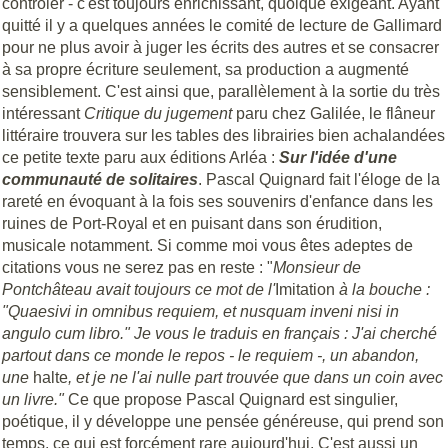
contrôler - c'est toujours enrichissant, quoique exigeant. Ayant
quitté il y a quelques années le comité de lecture de Gallimard
pour ne plus avoir à juger les écrits des autres et se consacrer
à sa propre écriture seulement, sa production a augmenté
sensiblement. C'est ainsi que, parallèlement à la sortie du très
intéressant
Critique du jugement
paru chez Galilée, le flâneur
littéraire trouvera sur les tables des librairies bien achalandées
ce petite texte paru aux éditions Arléa :
Sur l'idée d'une
communauté de solitaires
. Pascal Quignard fait l'éloge de la
rareté en évoquant à la fois ses souvenirs d'enfance dans les
ruines de Port-Royal et en puisant dans son érudition,
musicale notamment. Si comme moi vous êtes adeptes de
citations vous ne serez pas en reste : "
Monsieur de
Pontchâteau avait toujours ce mot de l'
Imitation
à la bouche :
"Quaesivi in omnibus requiem, et nusquam inveni nisi in
angulo cum libro." Je vous le traduis en français : J'ai cherché
partout dans ce monde le repos - le requiem -, un abandon,
une
halte
, et je ne l'ai nulle part trouvée que dans un coin avec
un livre."
Ce que propose Pascal Quignard est singulier,
poétique, il y développe une pensée généreuse, qui prend son
temps, ce qui est forcément rare aujourd'hui. C'est aussi un