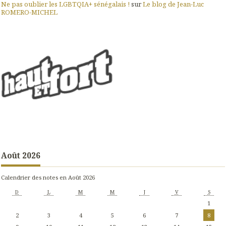
Ne pas oublier les LGBTQIA+ sénégalais !
sur
Le blog de Jean-Luc
ROMERO-MICHEL
Août 2026
Calendrier des notes en Août 2026
D
L
M
M
J
V
S
1
2
3
4
5
6
7
8