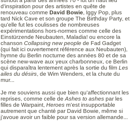
surtout à partir des années 70 - fut un haut lieu
d'inspiration pour des artistes en quête de
renouveau comme
David Bowie
, Iggy Pop, plus
tard Nick Cave et son groupe The Birthday Party, et
qu'elle fut les coulisses de nombreuses
expérimentations hors-normes comme celle des
Einstürzende Neubauten, Maladia! ou encore la
chanson
Collapsing new people
de Fad Gadget
(qui fait ici ouvertement référence aux Neubauten),
hymne du Berlin nocturne des années 80 et de sa
scène new-wave aux yeux charbonneux, ce Berlin
qui disparaîtra lentement après la sortie du film
Les
ailes du désirs
, de Wim Wenders, et la chute du
mur...
Je me souviens aussi que bien qu'affectionnant les
reprises, comme celle de
Ashes to ashes
par les
filles de Warpaint,
Heroes
m'est insupportable
autrement que chanté par David Bowie, même si
j'avoue avoir un faible pour sa version allemande...