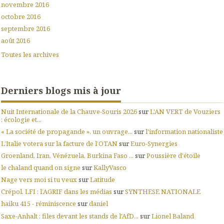
novembre 2016
octobre 2016
septembre 2016
août 2016
Toutes les archives
Derniers blogs mis à jour
Nuit Internationale de la Chauve-Souris 2026
sur
L'AN VERT de Vouziers
: écologie et...
« La société de propagande », un ouvrage...
sur
l'information nationaliste
L’Italie votera sur la facture de l’OTAN
sur
Euro-Synergies
Groenland, Iran, Vénézuela, Burkina Faso ...
sur
Poussière d'étoile
le chaland quand on signe
sur
KallyVasco
Nage vers moi si tu veux
sur
Latitude
Crépol, LFI : l’AGRIF dans les médias
sur
SYNTHESE NATIONALE
haiku 415 - réminiscence
sur
daniel
Saxe-Anhalt : files devant les stands de l'AfD...
sur
Lionel Baland