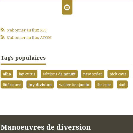
S'abonner au flux RSS
S'abonner au flux ATOM
Tags populaires
allia
ian curtis
éditions de minuit
new order
nick cave
littérature
joy division
walter benjamin
the cure
4ad
Manoeuvres de diversion