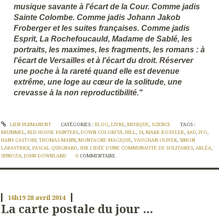
musique savante à l'écart de la Cour. Comme jadis
Sainte Colombe. Comme jadis Johann Jakob
Froberger et les suites françaises. Comme jadis
Esprit, La Rochefoucauld, Madame de Sablé, les
portraits, les maximes, les fragments, les romans : à
l'écart de Versailles et à l'écart du droit. Réserver
une poche à la rareté quand elle est devenue
extrême, une loge au cœur de la solitude, une
crevasse à la non reproductibilité."
LIEN PERMANENT
CATÉGORIES :
BLOG
,
LIVRE
,
MUSIQUE
,
SCIENCE
TAGS :
BRUMMEL
,
RED HOUSE PAINTERS
,
DOWN COLORFUL HILL
,
24
,
MARK KOZELEK
,
4AD
,
IVO
,
HANS CASTORP
,
THOMAS MANN
,
MONTAGNE MAGIQUE
,
VAUGHAN OLIVER
,
SIMON
LABASTRIER
,
PASCAL QUIGNARD
,
SUR L'IDÉE D'UNE COMMUNAUTÉ DE SOLITAIRES
,
ARLÉA
,
SPINOZA
,
JOHN DOWNLAND
0
COMMENTAIRE
16h19
28
avril 2014
La carte postale du jour ...