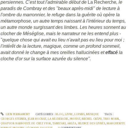
persiennes. C'est tout l'admirable début de
La Recherche
, le
paradis de Combray et des "beaux après-midi" de lecture à
l'ombre du marronnier, le refuge dans la guérite où opère la
métamorphose, un autre temps naissant à l'intérieur du temps,
un autre monde surgissant des limbes. Les heures sonnent au
clocher de
Méséglise
, mais le narrateur ne les entend plus -
"quelque chose qui avait eu lieu n'avait pas eu lieu pour moi ;
l'intérêt de la lecture, magique, comme un profond sommeil,
avait donné le change à mes oreilles hallucinées et
effacé
la
cloche d'or sur la surface azurée du silence".
LIEN PERMANENT
CATÉGORIES :
BLOG
,
LIVRE
,
LOISIRS
,
MUSIQUE
TAGS :
GEORGES STEINER
,
JEAN ROCHAT
,
LA RECHERCHE
,
PROUST
,
MICHEL CRÉPU
,
TRIO NORN
,
QUATUOR BARBOUZE DE CHEZ FIOR
,
TANIZAKI
,
ARLÉA
,
SILENCE DES LIVRES
,
MARGUERITE
BURNAT-PROVINS
,
LÉONARD VALETTE
0
COMMENTAIRE