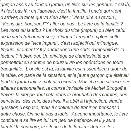
garçon assis au fond du jardin, un livre sur les genoux. Il est là,
il n'est pas là ; on l'appelle, c'est la famille, l'oncle qui vient
d'arriver, la tante qui va s'en aller : "viens dire au revoir! ;
"Viens dire bonjours!"Y aller ou pas . Le livre ou la famille ?
Les mots ou la tribu ? Le choix du vice (impuni) ou bien celui
de la vertu (récompensée) . Quand Larbaud emploie cette
expression de "vice impuni", c'est l'adjectif qui m'intrigue.
Impuni, vraiment ? Il y aurait donc une sorte d'impunité de la
lecture ? h bien oui. Un privilège de clandestinité qui
permettrait en somme de poursuivre les opérations en toute
tranquillité. L'oncle est là, la famille est rassemblée autour de
la table, on parle de la situation, et le jeune garçon qui était au
fond du jardin fait semblant d'écouter. Mais il a son silence, ses
affaires personnelles, la course invisible de Michel Strogoff à
travers la steppe, tout cela dans le brouhaha des carafes, des
serviettes, des voix, des rires. Il a obéi à l'injonction, simple
question d'espace, mais il continue de trahir en pensant à
autre chose. On ne lit pas à table . Aucune importance, le livre
continue à se lire en lui ; un peu de patience, et il y aura
bientôt la chambre, le silence de la lumière derrière les