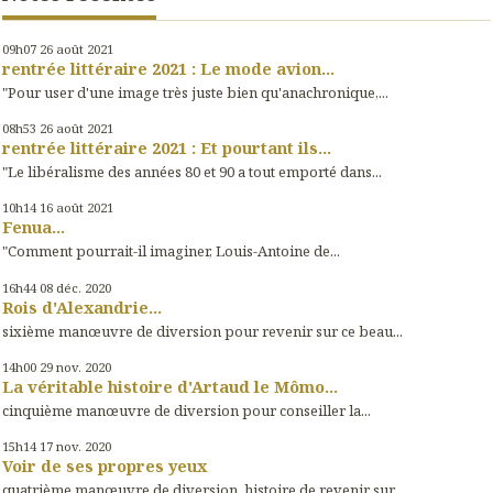
09h07
26
août 2021
rentrée littéraire 2021 : Le mode avion...
"Pour user d'une image très juste bien qu'anachronique,...
08h53
26
août 2021
rentrée littéraire 2021 : Et pourtant ils...
"Le libéralisme des années 80 et 90 a tout emporté dans...
10h14
16
août 2021
Fenua...
"Comment pourrait-il imaginer, Louis-Antoine de...
16h44
08
déc. 2020
Rois d'Alexandrie...
sixième manœuvre de diversion pour revenir sur ce beau...
14h00
29
nov. 2020
La véritable histoire d'Artaud le Mômo...
cinquième manœuvre de diversion pour conseiller la...
15h14
17
nov. 2020
Voir de ses propres yeux
quatrième manœuvre de diversion, histoire de revenir sur...