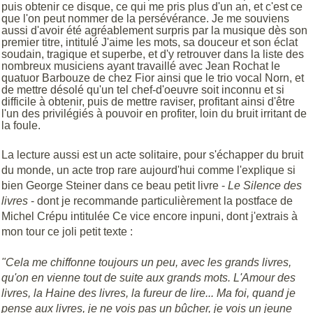
puis obtenir ce disque, ce qui me pris plus d'un an, et c'est ce
que l'on peut nommer de la persévérance. Je me souviens
aussi d'avoir été agréablement surpris par la musique dès son
premier titre, intitulé J'aime les mots, sa douceur et son éclat
soudain, tragique et superbe, et d'y retrouver dans la liste des
nombreux
musiciens ayant
travaillé avec Jean Rochat le
quatuor Barbouze de chez
Fior
ainsi que le trio vocal
Norn
, et
de mettre désolé qu'un tel chef-d'oeuvre soit inconnu et si
difficile à obtenir, puis de mettre raviser, profitant ainsi d'être
l'un des privilégiés à pouvoir en profiter, loin du bruit irritant de
la foule.
La lecture aussi est un acte solitaire, pour s'échapper du bruit
du monde, un acte trop rare aujourd'hui comme l'explique si
bien George Steiner dans ce beau petit livre -
Le Silence des
livres
- dont je recommande particulièrement la postface de
Michel Crépu intitulée Ce vice encore inpuni, dont j'extrais à
mon tour ce joli petit texte :
"Cela me chiffonne toujours un peu, avec les grands livres,
qu'on en vienne tout de suite aux grands mots. L'Amour des
livres, la Haine des livres, la fureur de lire... Ma foi, quand je
pense aux livres, je ne vois pas un bûcher, je vois un jeune