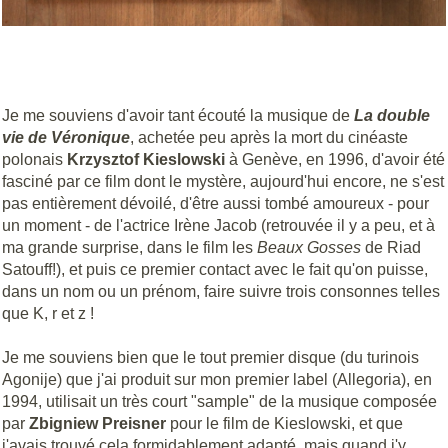
Je me souviens d'avoir tant écouté la musique de
La double
vie de Véronique
, achetée peu après la mort du cinéaste
polonais
Krzysztof Kieslowski
à Genève, en 1996, d'avoir été
fasciné par ce film dont le mystère, aujourd'hui encore, ne s'est
pas entièrement dévoilé, d'être aussi tombé amoureux - pour
un moment - de l'actrice Irène Jacob (retrouvée il y a peu, et à
ma grande surprise, dans le film les
Beaux Gosses
de Riad
Satouff!), et puis ce premier contact avec le fait qu'on puisse,
dans un nom ou un prénom, faire suivre trois consonnes telles
que K, r et z !
Je me souviens bien que le tout premier disque (du turinois
Agonije) que j'ai produit sur mon premier label (Allegoria), en
1994, utilisait un très court "sample" de la musique composée
par
Zbigniew Preisner
pour le film de Kieslowski, et que
j'avais trouvé cela formidablement adapté, mais quand j'y