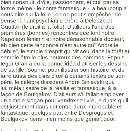
bien construit, drôle, passionnant, et qui, par sa
forme même - le conte fantastique -, a beaucoup à
nous dire sur la folie ; on ne peut s'empêcher de
penser à l'antipsychiatrie chère à Deleuze et
Guattari (le droit à la folie). D'ailleurs l'une des
premières (bonnes) rencontres que font notre
Napoléon féminin et notre déraisonnable docteur,
eh bien cette rencontre n'est autre qu'"André le
débile", le simple d'esprit qui vit seul dans la forêt et
semble être le plus heureux des hommes. Et puis
Iegor Gran a eu la bonne idée d'utiliser les dessins
de sa fille, Sophie, pour illustrer son histoire, et de
faire aussi des clins d'œil à certains textes de son
père, le célèbre dissident André Siniavski qui,
lui, mêlait satire de la réalité et fantastique, à la
façon de Boulgakov. D'ailleurs s'il fallait employer
un simple slogan pour vendre ce livre, je dirais qu'il
est justement dans cet entre-deux improbable et
fantastique, quelque part entre Desproges et
Boulgakov, tiens - rien moins que génial, quoi.