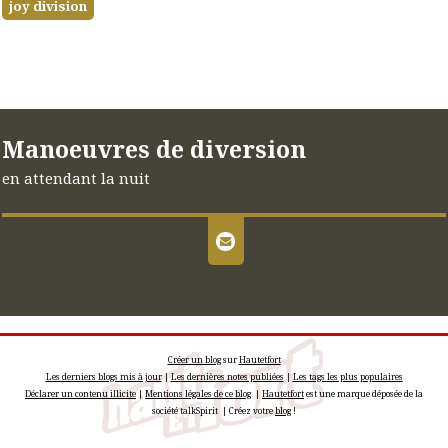
joy division
Manoeuvres de diversion
en attendant la nuit
Créer un blog
sur
Hautetfort
Les derniers blogs mis à jour
|
Les dernières notes publiées
|
Les tags les plus populaires
Déclarer un contenu illicite
|
Mentions légales de ce blog
|
Hautetfort
est une marque déposée de la
société talkSpirit | Créez votre
blog
!