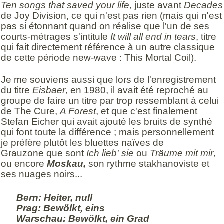
Ten songs that saved your life
, juste avant
Decades
de Joy Division, ce qui n'est pas rien (mais qui n'est
pas si étonnant quand on réalise que l'un de ses
courts-métrages s'intitule
It will all end in tears
, titre
qui fait directement référence à un autre classique
de cette période new-wave : This Mortal Coil).
Je me souviens aussi que lors de l'enregistrement
du titre
Eisbaer
, en 1980, il avait été reproché au
groupe de faire un titre par trop ressemblant à celui
de The Cure,
A Forest
, et que c'est finalement
Stefan Eicher qui avait ajouté les bruits de synthé
qui font toute la différence ; mais personnellement
je préfère plutôt les bluettes naïves de
Grauzone que sont
Ich lieb' sie
ou
Träume mit mir
,
ou encore
Moskau,
son rythme stakhanoviste et
ses nuages noirs...
Bern: Heiter, null
Prag: Bewölkt, eins
Warschau: Bewölkt, ein Grad