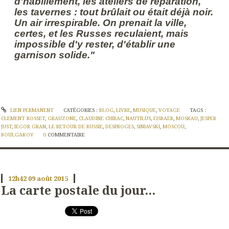
d'habillement, les ateliers de réparation,
les tavernes : tout brûlait ou était déjà noir.
Un air irrespirable. On prenait la ville,
certes, et les Russes reculaient, mais
impossible d'y rester, d'établir une
garnison solide."
LIEN PERMANENT
CATÉGORIES :
BLOG
,
LIVRE
,
MUSIQUE
,
VOYAGE
TAGS :
CLEMENT ROSSET
,
GRAUZONE
,
CLAUDINE CHIRAC
,
NAUTILUS
,
EISBAER
,
MOSKAU
,
JESPER
JUST
,
IEGOR GRAN
,
LE RETOUR DE RUSSIE
,
DESPROGES
,
SINIAVSKI
,
MOSCOU
,
BOULGAKOV
0
COMMENTAIRE
12h42
09
août 2015
La carte postale du jour...