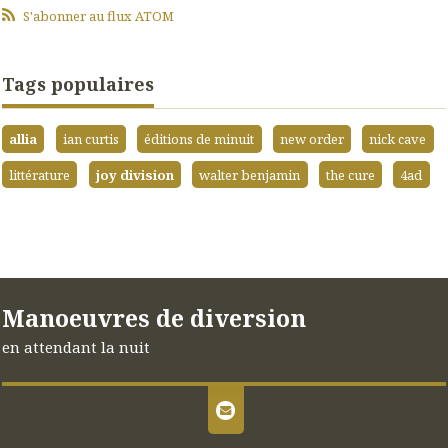
S'abonner au flux ATOM
Tags populaires
allia
ian curtis
éditions de minuit
new order
nick cave
littérature
joy division
walter benjamin
the cure
4ad
Manoeuvres de diversion
en attendant la nuit