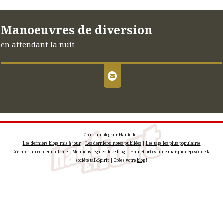
Manoeuvres de diversion
en attendant la nuit
Créer un blog
sur
Hautetfort
Les derniers blogs mis à jour
|
Les dernières notes publiées
|
Les tags les plus populaires
Déclarer un contenu illicite
|
Mentions légales de ce blog
|
Hautetfort
est une marque déposée de la
société talkSpirit | Créez votre
blog
!