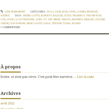
LIEN PERMANENT
CATÉGORIES :
BLOG
,
FILM
,
JEUX
,
LIVRE
,
LOISIRS
,
MUSIQUE
,
SCIENCE
TAGS :
PIERRE LOUŸS
,
ROBERTO BAZLEN
,
CÉCILE WAJSBROT
,
THIS MORTAL
COIL
,
POUR LA LITTÉRATURE
,
SONG TO THE SIREN
,
TRIESTE
,
MATHIEU AMALRIC
,
EUGÈNE
GREEN
,
LESS IS MORE
,
MARC DACHY
,
DADA
,
TRISTAN TZARA
,
PICABIA
0
COMMENTAIRE
À propos
Ecrire, ce n'est pas vivre. C'est peut-être survivre. ...
Lire la suite
Archives
août 2021