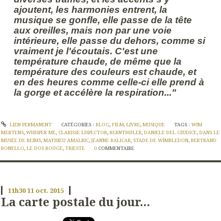
ajoutent, les harmonies entrent, la
musique se gonfle, elle passe de la tête
aux oreilles, mais non par une voie
intérieure, elle passe du dehors, comme si
vraiment je l'écoutais. C'est une
température chaude, de même que la
température des couleurs est chaude, et
en des heures comme celle-ci elle prend à
la gorge et accélère la respiration..."
LIEN PERMANENT
CATÉGORIES :
BLOG
,
FILM
,
LIVRE
,
MUSIQUE
TAGS :
WIM
MERTENS
,
WHISPER ME
,
CLARISSE LISPECTOR
,
BERNTHØLER
,
DANIELE DEL GIUDICE
,
DANS LE
MUSÉE DE REIMS
,
MATHIEU AMALRIC
,
JEANNE BALICAR
,
STADE DE WIMBLEDON
,
BERTRAND
BONELLO
,
LE DOS ROUGE
,
TRIESTE
0
COMMENTAIRE
11h30
11
oct. 2015
La carte postale du jour...