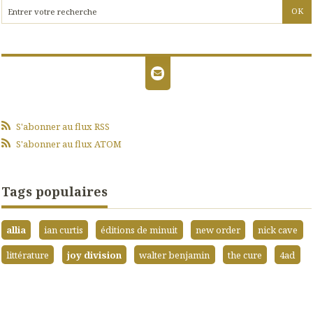
S'abonner au flux RSS
S'abonner au flux ATOM
Tags populaires
allia
ian curtis
éditions de minuit
new order
nick cave
littérature
joy division
walter benjamin
the cure
4ad