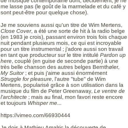
de musique contemporaine dont, décidément, je ne
me lasse pas (le goût de la marmelade et du café y
sont peut-être pour quelque chose).
Je me souviens aussi qu'un titre de Wim Mertens,
Close Cover
, a été une sorte de hit à la radio belge
(en 1983 je crois), passant environ trois fois chaque
nuit pendant plusieurs mois, ce qui est incroyable
pour un titre instrumental ; j'adore aussi son travail
en tant que producteur sur le titre intitulé
Pardon up
here
, couplé (en guise de seconde partie) à une
très belle chanson des autres belges Bernthøler,
My Suitor
; et puis j'aime aussi énormément
Struggle for pleasure
, l'autre "tube" de Wim
Mertens, popularisé grâce à son utilisation dans la
musique du film de Peter Greenaway,
Le ventre de
l'architecte
; mais au final, mon favori reste encore
et toujours
Whisper me
...
https://vimeo.com/66930444
Je dois à Mathieu Amalric la découverte de