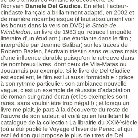
l'écrivain
Daniele Del Giudice
. En effet, l'acteur-
cinéaste français a brillamment adapté, en 2002 et
de manière rocambolesque (il faut absolument voir
les bonus dans la version DVD)
le Stade de
Wimbledon
, un livre de 1983 qui retrace l'enquête
littéraire d'un étudiant (une étudiante dans le film ;
interprétée par Jeanne Balibar) sur les traces de
Roberto Bazlen, l'écrivain triestin sans œuvres mais
d'une influence durable puisqu'on le retrouve dans
de nombreux livres, dont ceux de Vila-Matas ou
Jouannais par exemple. Si le livre de Del Giudice
est excellent, le film est lui aussi formidable : grâce
à son rythme particulier, son ambiance nouvelle
vague, c'est un exemple de réussite d'
adaptation
de roman sur grand écran (et les exemples sont
rares, sans vouloir être trop négatif) ; et lorsqu'un
livre me plait, je pars à la découverte du reste de
l'œuvre de son auteur, et voilà qu'en feuilletant le
catalogue de la collection La librairie du XXIè^siècle
(où a été publié le Voyage d'hiver de Perec, et qui
est l'édition qui propose le plus de titres de Del