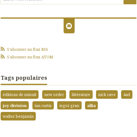
S'abonner au flux RSS
S'abonner au flux ATOM
Tags populaires
éditions de minuit
new order
littérature
nick cave
4ad
joy division
ian curtis
iegor gran
allia
walter benjamin