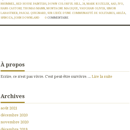
BRUMMEL
,
RED HOUSE PAINTERS
,
DOWN COLORFUL HILL
,
24
,
MARK KOZELEK
,
4AD
,
IVO
,
HANS CASTORP
,
THOMAS MANN
,
MONTAGNE MAGIQUE
,
VAUGHAN OLIVER
,
SIMON
LABASTRIER
,
PASCAL QUIGNARD
,
SUR L'IDÉE D'UNE COMMUNAUTÉ DE SOLITAIRES
,
ARLÉA
,
SPINOZA
,
JOHN DOWNLAND
0
COMMENTAIRE
À propos
Ecrire, ce n'est pas vivre. C'est peut-être survivre. ...
Lire la suite
Archives
août 2021
décembre 2020
novembre 2020
décembre 2018