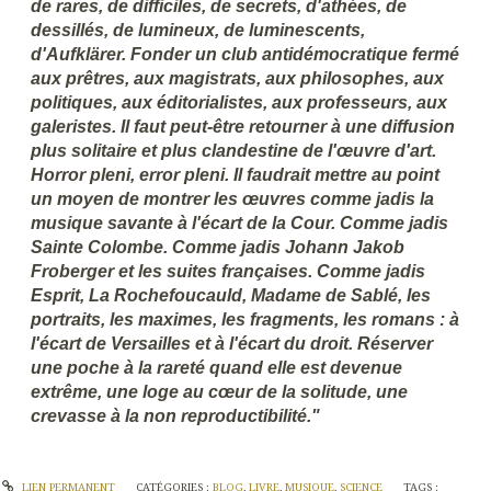
de rares, de difficiles, de secrets, d'athées, de
dessillés, de lumineux, de luminescents,
d'Aufklärer. Fonder un club antidémocratique fermé
aux prêtres, aux magistrats, aux philosophes, aux
politiques, aux éditorialistes, aux professeurs, aux
galeristes. Il faut peut-être retourner à une diffusion
plus solitaire et plus clandestine de l'œuvre d'art.
Horror pleni, error pleni. Il faudrait mettre au point
un moyen de montrer les œuvres comme jadis la
musique savante à l'écart de la Cour. Comme jadis
Sainte Colombe. Comme jadis Johann Jakob
Froberger et les suites françaises. Comme jadis
Esprit, La Rochefoucauld, Madame de Sablé, les
portraits, les maximes, les fragments, les romans : à
l'écart de Versailles et à l'écart du droit. Réserver
une poche à la rareté quand elle est devenue
extrême, une loge au cœur de la solitude, une
crevasse à la non reproductibilité."
LIEN PERMANENT
CATÉGORIES :
BLOG
,
LIVRE
,
MUSIQUE
,
SCIENCE
TAGS :