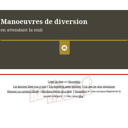
Manoeuvres de diversion
en attendant la nuit
Créer un blog
sur
Hautetfort
Les derniers blogs mis à jour
|
Les dernières notes publiées
|
Les tags les plus populaires
Déclarer un contenu illicite
|
Mentions légales de ce blog
|
Hautetfort
est une marque déposée de la
société talkSpirit | Créez votre
blog
!