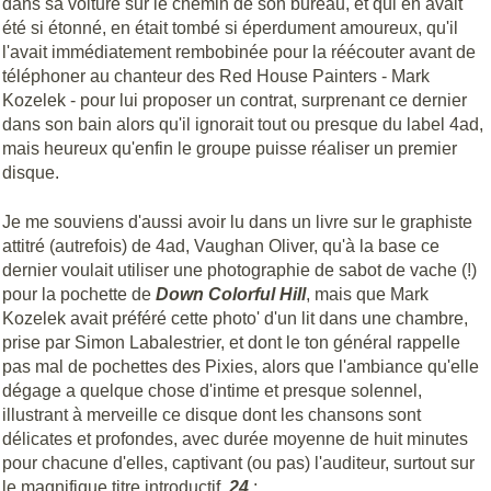
dans sa voiture sur le chemin de son bureau, et qui en avait
été si étonné, en était tombé si éperdument amoureux, qu'il
l'avait immédiatement rembobinée pour la réécouter avant de
téléphoner au chanteur des Red House Painters - Mark
Kozelek - pour lui proposer un contrat, surprenant ce dernier
dans son bain alors qu'il ignorait tout ou presque du label 4ad,
mais heureux qu'enfin le groupe puisse réaliser un premier
disque.
Je me souviens d'aussi avoir lu dans un livre sur le graphiste
attitré (autrefois) de 4ad, Vaughan Oliver, qu'à la base ce
dernier voulait utiliser une photographie de sabot de vache (!)
pour la pochette de
Down Colorful Hill
, mais que Mark
Kozelek avait préféré cette photo' d'un lit dans une chambre,
prise par Simon Labalestrier, et dont le ton général rappelle
pas mal de pochettes des Pixies, alors que l'ambiance qu'elle
dégage a quelque chose d'intime et presque solennel,
illustrant à merveille ce disque dont les chansons sont
délicates et profondes, avec durée moyenne de huit minutes
pour chacune d'elles, captivant (ou pas) l'auditeur, surtout sur
le magnifique titre introductif,
24
: