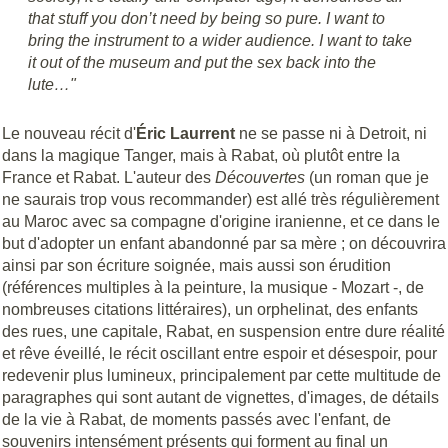
that stuff you don’t need by being so pure. I want to
bring the instrument to a wider audience. I want to take
it out of the museum and put the sex back into the
lute…"
Le nouveau récit d'
Éric
Laurrent
ne se passe ni à Detroit, ni
dans la magique Tanger, mais à Rabat, où plutôt entre la
France et Rabat. L'auteur des
Découvertes
(un roman que je
ne saurais trop vous recommander) est allé très régulièrement
au Maroc avec sa compagne d'origine iranienne, et ce dans le
but d'adopter un enfant abandonné par sa mère ; on découvrira
ainsi par son écriture soignée, mais aussi son érudition
(références multiples à la peinture, la musique - Mozart -, de
nombreuses citations littéraires), un orphelinat, des enfants
des rues, une capitale, Rabat, en suspension entre dure réalité
et rêve éveillé, le récit oscillant entre espoir et désespoir, pour
redevenir plus lumineux, principalement par cette multitude de
paragraphes qui sont autant de vignettes, d'images, de détails
de la vie à Rabat, de moments passés avec l'enfant, de
souvenirs intensément présents qui forment au final un