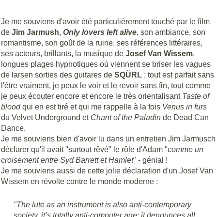
Je me souviens d'avoir été particulièrement touché par le film
de
Jim Jarmush
,
Only lovers left alive
, son ambiance, son
romantisme, son goût de la ruine, ses références littéraires,
ses acteurs, brillants, la musique de
Josef Van Wissem
,
longues plages hypnotiques où viennent se briser les vagues
de larsen sorties des guitares de
SQÜRL
; tout est parfait sans
l'être vraiment, je peux le voir et le revoir sans fin, tout comme
je peux écouter encore et encore le très orientalisant
Taste of
blood
qui en est tiré et qui me rappelle à la fois
Venus in furs
du Velvet Underground et
Chant of the Paladin
de Dead Can
Dance.
Je me souviens bien d'avoir lu dans un entretien Jim Jarmusch
déclarer qu'il avait "surtout rêvé" le rôle d'Adam "
comme un
croisement entre Syd Barrett et Hamlet
" - génial !
Je me souviens aussi de cette jolie déclaration d'un Josef Van
Wissem en révolte contre le monde moderne :
"The lute as an instrument is also anti-contemporary
society, it’s totally anti-computer age; it denounces all