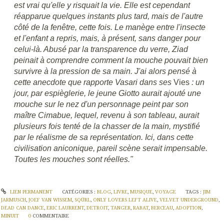
est vrai qu'elle y risquait la vie. Elle est cependant
réapparue quelques instants plus tard, mais de l'autre
côté de la fenêtre, cette fois. Le manège entre l'insecte
et l'enfant a repris, mais, à présent, sans danger pour
celui-là. Abusé par la transparence du verre, Ziad
peinait à comprendre comment la mouche pouvait bien
survivre à la pression de sa main. J'ai alors pensé à
cette anecdote que rapporte Vasari dans ses
Vies
: un
jour, par espièglerie, le jeune Giotto aurait ajouté une
mouche sur le nez d'un personnage peint par son
maître Cimabue, lequel, revenu à son tableau, aurait
plusieurs fois tenté de la chasser de la main, mystifié
par le réalisme de sa représentation. Ici, dans cette
civilisation aniconique, pareil scène serait impensable.
Toutes les mouches sont réelles."
LIEN PERMANENT
CATÉGORIES :
BLOG
,
LIVRE
,
MUSIQUE
,
VOYAGE
TAGS :
JIM
JARMUSCH
,
JOEF VAN WISSEM
,
SQÜRL
,
ONLY LOVERS LEFT ALIVE
,
VELVET UNDERGROUND
,
DEAD CAN DANCE
,
ERIC LAURRENT
,
DETROIT
,
TANGER
,
RABAT
,
BERCEAU
,
ADOPTION
,
MINUIT
0
COMMENTAIRE