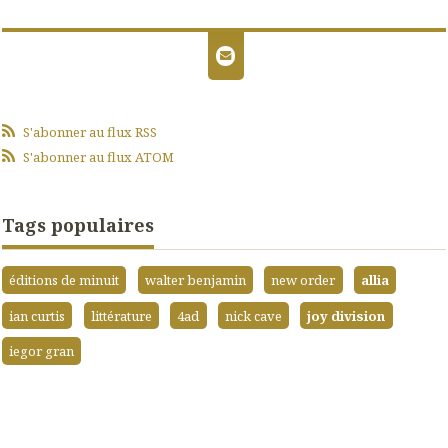
S'abonner au flux RSS
S'abonner au flux ATOM
Tags populaires
éditions de minuit
walter benjamin
new order
allia
ian curtis
littérature
4ad
nick cave
joy division
iegor gran