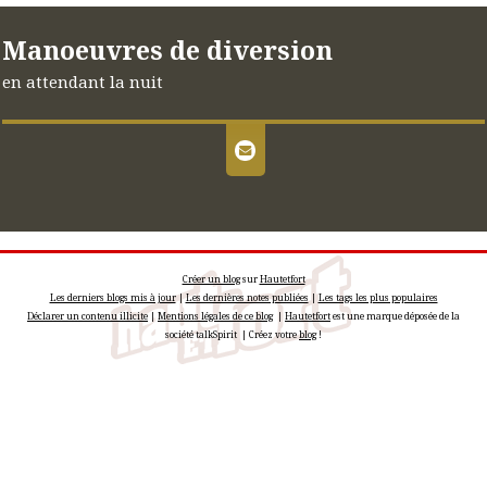
Manoeuvres de diversion
en attendant la nuit
Créer un blog
sur
Hautetfort
Les derniers blogs mis à jour
|
Les dernières notes publiées
|
Les tags les plus populaires
Déclarer un contenu illicite
|
Mentions légales de ce blog
|
Hautetfort
est une marque déposée de la
société talkSpirit | Créez votre
blog
!