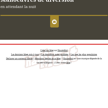
en attendant la nuit
Créer un blog
sur
Hautetfort
Les derniers blogs mis à jour
|
Les dernières notes publiées
|
Les tags les plus populaires
Déclarer un contenu illicite
|
Mentions légales de ce blog
|
Hautetfort
est une marque déposée de la
société talkSpirit | Créez votre
blog
!