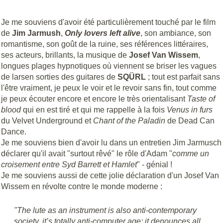
Je me souviens d'avoir été particulièrement touché par le film
de
Jim Jarmush
,
Only lovers left alive
, son ambiance, son
romantisme, son goût de la ruine, ses références littéraires,
ses acteurs, brillants, la musique de
Josef Van Wissem
,
longues plages hypnotiques où viennent se briser les vagues
de larsen sorties des guitares de
SQÜRL
; tout est parfait sans
l'être vraiment, je peux le voir et le revoir sans fin, tout comme
je peux écouter encore et encore le très orientalisant
Taste of
blood
qui en est tiré et qui me rappelle à la fois
Venus in furs
du Velvet Underground et
Chant of the Paladin
de Dead Can
Dance.
Je me souviens bien d'avoir lu dans un entretien Jim Jarmusch
déclarer qu'il avait "surtout rêvé" le rôle d'Adam "
comme un
croisement entre Syd Barrett et Hamlet
" - génial !
Je me souviens aussi de cette jolie déclaration d'un Josef Van
Wissem en révolte contre le monde moderne :
"The lute as an instrument is also anti-contemporary
society, it’s totally anti-computer age; it denounces all