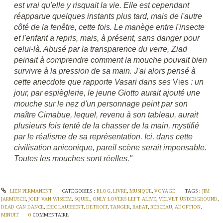
est vrai qu'elle y risquait la vie. Elle est cependant
réapparue quelques instants plus tard, mais de l'autre
côté de la fenêtre, cette fois. Le manège entre l'insecte
et l'enfant a repris, mais, à présent, sans danger pour
celui-là. Abusé par la transparence du verre, Ziad
peinait à comprendre comment la mouche pouvait bien
survivre à la pression de sa main. J'ai alors pensé à
cette anecdote que rapporte Vasari dans ses
Vies
: un
jour, par espièglerie, le jeune Giotto aurait ajouté une
mouche sur le nez d'un personnage peint par son
maître Cimabue, lequel, revenu à son tableau, aurait
plusieurs fois tenté de la chasser de la main, mystifié
par le réalisme de sa représentation. Ici, dans cette
civilisation aniconique, pareil scène serait impensable.
Toutes les mouches sont réelles."
LIEN PERMANENT
CATÉGORIES :
BLOG
,
LIVRE
,
MUSIQUE
,
VOYAGE
TAGS :
JIM
JARMUSCH
,
JOEF VAN WISSEM
,
SQÜRL
,
ONLY LOVERS LEFT ALIVE
,
VELVET UNDERGROUND
,
DEAD CAN DANCE
,
ERIC LAURRENT
,
DETROIT
,
TANGER
,
RABAT
,
BERCEAU
,
ADOPTION
,
MINUIT
0
COMMENTAIRE