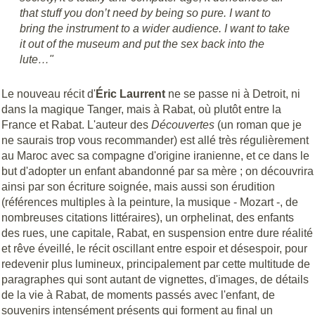
that stuff you don’t need by being so pure. I want to
bring the instrument to a wider audience. I want to take
it out of the museum and put the sex back into the
lute…"
Le nouveau récit d'
Éric
Laurrent
ne se passe ni à Detroit, ni
dans la magique Tanger, mais à Rabat, où plutôt entre la
France et Rabat. L'auteur des
Découvertes
(un roman que je
ne saurais trop vous recommander) est allé très régulièrement
au Maroc avec sa compagne d'origine iranienne, et ce dans le
but d'adopter un enfant abandonné par sa mère ; on découvrira
ainsi par son écriture soignée, mais aussi son érudition
(références multiples à la peinture, la musique - Mozart -, de
nombreuses citations littéraires), un orphelinat, des enfants
des rues, une capitale, Rabat, en suspension entre dure réalité
et rêve éveillé, le récit oscillant entre espoir et désespoir, pour
redevenir plus lumineux, principalement par cette multitude de
paragraphes qui sont autant de vignettes, d'images, de détails
de la vie à Rabat, de moments passés avec l'enfant, de
souvenirs intensément présents qui forment au final un