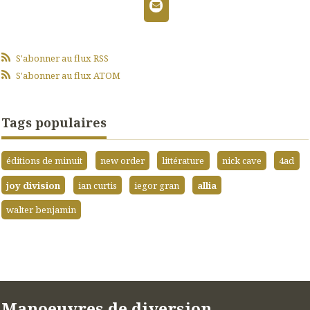
S'abonner au flux RSS
S'abonner au flux ATOM
Tags populaires
éditions de minuit
new order
littérature
nick cave
4ad
joy division
ian curtis
iegor gran
allia
walter benjamin
Manoeuvres de diversion