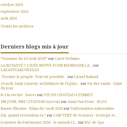
octobre 2016
septembre 2016
août 2016
Toutes les archives
Derniers blogs mis à jour
*Semaine du 10 Août 2026*
sur
Carré Verlaine
LA ROYAUTÉ ? L'IDÉE NEUVE POUR REDRESSER LA...
sur
LAFAUTEAROUSSEAU
”Écouter le peuple. Tout est possible.”
sur
Lionel Baland
10 août. Saint Laurent, archidiacre de l'église...
sur
Vie des Saints - Saint
du jour
le vin est tiré , buvez
sur
VIE DU CHATEAU à FERNEY
UN JOUR, UNE CITATION (cxxviii)
sur
Alain Van Praet - BLOG
Russie-Ukraine : Bilan du ! août 2026
sur
l'information nationaliste
Dis, quand reviendras-tu ?
sur
L'AN VERT de Vouziers : écologie et...
Journées du Patrimoine 2026 - le samedi 12...
sur
PAC de Spa