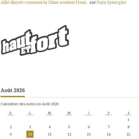
Allié discret: comment la Chine soutient l’Iran...
sur
Euro-Synergies
Août 2026
Calendrier des notes en Août 2026
D
L
M
M
J
V
S
1
2
3
4
5
6
7
8
9
10
11
12
13
14
15