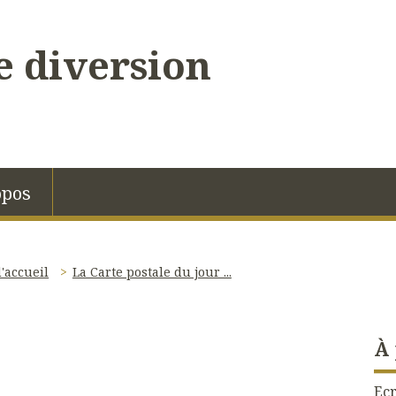
 diversion
opos
'accueil
La Carte postale du jour ...
À
Ecr