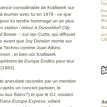
l'h
luence considérable de Kraftwerk sur
Pou
 à tourner avec lui en 1976 - ce que
ten
Mar
, pour lui rendre hommage un an plus
Na
n station / retour à Dusseldorf City
id Bowie
- ; sur Ian Curtis, qui diffusait
Act
LA
ss
avant que Joy Division monte sur
e la Techno comme Juan Atkins,
son ; et bien sûr Kraftwerk
spirèrent de
Europa Endlos
pour leur
(1983).
tte anecdote racontée par un membre
u'après un concert parisien, le
ou aux Bains?) et que le DJ, voulant
Ao
Trans-Europa Express
, vidant