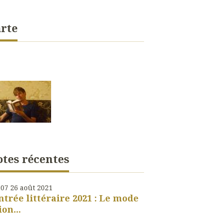
rte
tes récentes
h07
26
août 2021
ntrée littéraire 2021 : Le mode
ion...