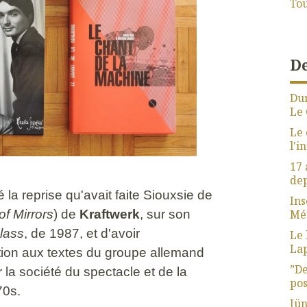
Tou
De
Dur
Le 
Le 
l'i
17 
dep
la reprise qu'avait faite Siouxsie de
Ins
of Mirrors
) de
Kraftwerk
, sur son
Mét
lass
, de 1987, et d'avoir
Le 
La
tion aux textes du groupe allemand
”De
 la société du spectacle et de la
pos
70s.
Jün