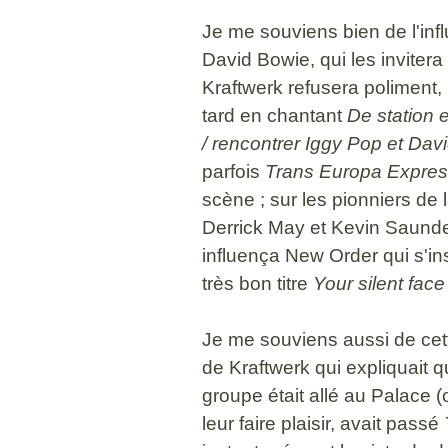
Je me souviens bien de l'inf
David Bowie, qui les invitera
Kraftwerk refusera poliment
tard en chantant
De station e
/ r
encontrer Iggy Pop et Dav
parfois
Trans Europa Expre
scène ; sur les pionniers d
Derrick May et Kevin Saunder
influença New Order qui s'in
très bon titre
Your silent face
Je me souviens aussi de ce
de Kraftwerk qui expliquait q
groupe était allé au Palace (
leur faire plaisir, avait passé