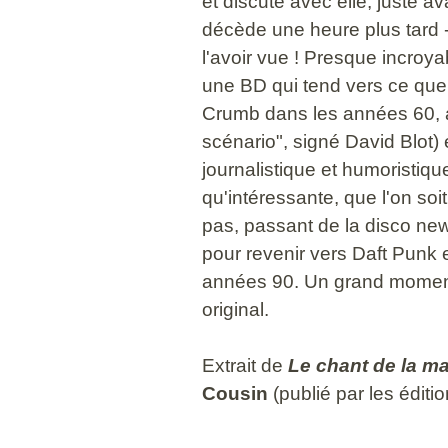
et discuté avec elle, juste av
décède une heure plus tard - 
l'avoir vue ! Presque incroya
une BD qui tend vers ce que 
Crumb dans les années 60, al
scénario", signé David Blot) 
journalistique et humoristique
qu'intéressante, que l'on so
pas, passant de la disco new
pour revenir vers Daft Punk 
années 90. Un grand moment 
original.
Extrait de
Le chant de la m
Cousin
(publié par les édition