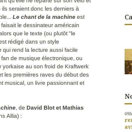
ant qu'elle ne reparte sur son vélo et
ils seraient donc les derniers à
Ca
ble...
Le chant de la machine
est
faisait le dessinateur américain
ors que le texte (ou plutôt "le
est rédigé dans un style
 qui rend la lecture aussi facile
it fan de musique électronique, ou
 yorkaise au son froid de Kraftwerk
et les premières raves du début des
musical, un livre passionnant et
No
achine
, de
David Blot et Mathias
09
s Allia) :
re
av