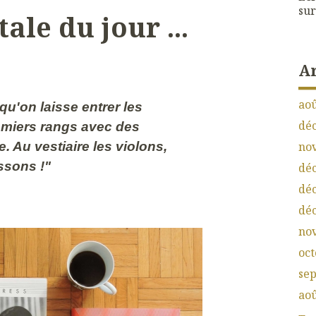
sur
ale du jour ...
A
aoû
u'on laisse entrer les
dé
emiers rangs avec des
 Au vestiaire les violons,
no
assons !"
dé
dé
dé
no
oct
se
aoû