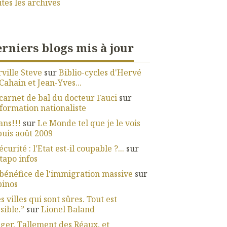
tes les archives
rniers blogs mis à jour
ville Steve
sur
Biblio-cycles d'Hervé
Cahain et Jean-Yves...
carnet de bal du docteur Fauci
sur
nformation nationaliste
ans!!!
sur
Le Monde tel que je le vois
uis août 2009
écurité : l'Etat est-il coupable ?...
sur
apo infos
bénéfice de l'immigration massive
sur
pinos
s villes qui sont sûres. Tout est
sible.”
sur
Lionel Baland
ger, Tallement des Réaux, et