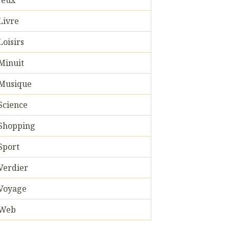
Jeux
Livre
Loisirs
Minuit
Musique
Science
Shopping
Sport
Verdier
Voyage
Web