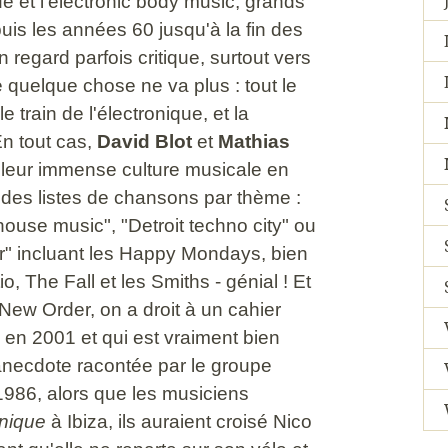
e et l'electronic body music, grands
puis les années 60 jusqu'à la fin des
 regard parfois critique, surtout vers
ue quelque chose ne va plus : tout le
train de l'électronique, et la
n tout cas,
David Blot
et
Mathias
e leur immense culture musicale en
des listes de chansons par thème :
house music", "Detroit techno city" ou
r" incluant les Happy Mondays, bien
o, The Fall et les Smiths - génial ! Et
New Order, on a droit à un cahier
é en 2001 et qui est vraiment bien
anecdote racontée par le groupe
986, alors que les musiciens
nique
à Ibiza, ils auraient croisé Nico