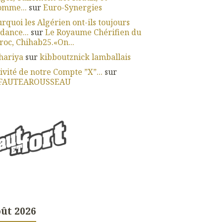
omme...
sur
Euro-Synergies
rquoi les Algérien ont-ils toujours
dance...
sur
Le Royaume Chérifien du
oc, Chihab25.«On...
hariya
sur
kibboutznick lamballais
ivité de notre Compte ”X”...
sur
FAUTEAROUSSEAU
ût 2026