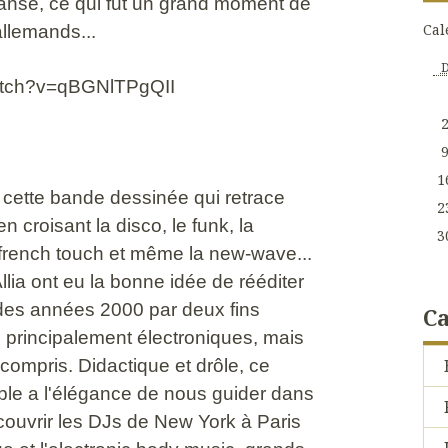
danse, ce qui fut un grand moment de
Cal
allemands...
atch?v=qBGNlTPgQII
1
 cette bande dessinée qui retrace
2
en croisant la disco, le funk, la
3
a french touch et même la new-wave...
lia ont eu la bonne idée de rééditer
e des années 2000 par deux fins
Ca
principalement électroniques, mais
compris. Didactique et drôle, ce
ble a l'élégance de nous guider dans
écouvrir les DJs de New York à Paris