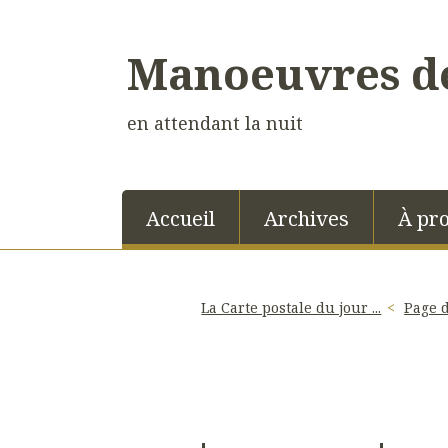
Manoeuvres de
en attendant la nuit
Accueil
Archives
À pr
La Carte postale du jour ...
Page d