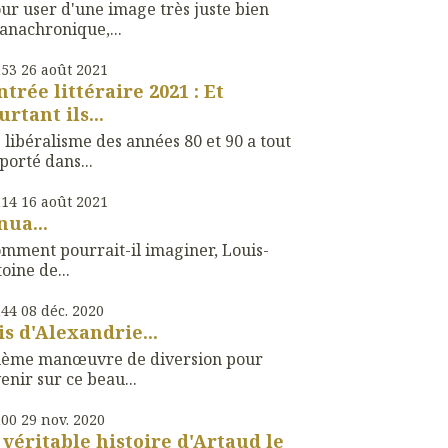
ur user d'une image très juste bien
anachronique,...
h53
26
août 2021
ntrée littéraire 2021 : Et
urtant ils...
 libéralisme des années 80 et 90 a tout
orté dans...
h14
16
août 2021
nua...
mment pourrait-il imaginer, Louis-
oine de...
h44
08
déc. 2020
is d'Alexandrie...
xième manœuvre de diversion pour
enir sur ce beau...
h00
29
nov. 2020
 véritable histoire d'Artaud le