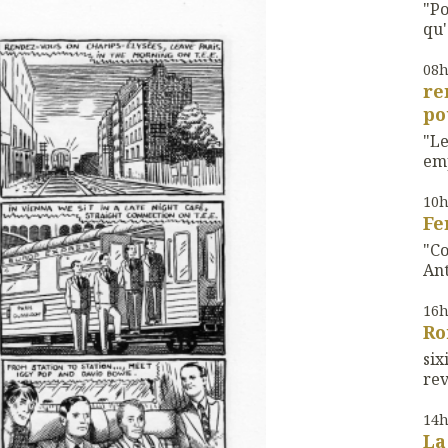
"Po
qu'
08
re
po
"Le
emp
10
Fe
"Co
Ant
16
Ro
si
rev
14
La