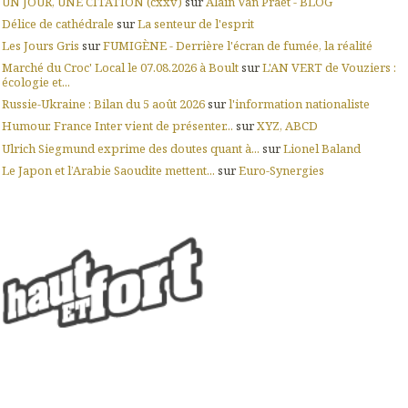
UN JOUR, UNE CITATION (cxxv)
sur
Alain Van Praet - BLOG
Délice de cathédrale
sur
La senteur de l'esprit
Les Jours Gris
sur
FUMIGÈNE - Derrière l'écran de fumée, la réalité
Marché du Croc' Local le 07.08.2026 à Boult
sur
L'AN VERT de Vouziers :
écologie et...
Russie-Ukraine : Bilan du 5 août 2026
sur
l'information nationaliste
Humour. France Inter vient de présenter...
sur
XYZ, ABCD
Ulrich Siegmund exprime des doutes quant à...
sur
Lionel Baland
Le Japon et l’Arabie Saoudite mettent...
sur
Euro-Synergies