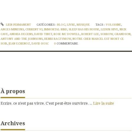
LIEN PERMANENT
CATÉGORIES :
BLOG
,
LIVRE
,
MUSIQUE
TAGS :
VOLODINE
,
ANGES MINEURS
,
CURRENT 93
,
IMMORTAL BIRD
,
SLEEP HAS HIS HOUSE
,
LEISUR HIVE
,
NICK
CAVE
,
ANDRIA DEGENS
,
DAVID TIBET
,
ROSE MC DOWELL
,
ROBERT LEE
,
SORROW
,
GRANDSON
,
ANTONY AND THE JOHNSONS
,
HENRI RACZYMOW
,
NOTRE CHER MARCEL EST MORT CE
SOIR
,
JEAN ECHENOZ
,
DAVID BOSC
0
COMMENTAIRE
À propos
Ecrire, ce n'est pas vivre. C'est peut-être survivre. ...
Lire la suite
Archives