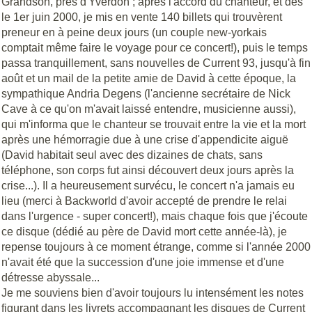
Grandson, près d'Yverdon ; après l'accord du chanteur, et dès
le 1er juin 2000, je mis en vente 140 billets qui trouvèrent
preneur en à peine deux jours (un couple new-yorkais
comptait même faire le voyage pour ce concert!), puis le temps
passa tranquillement, sans nouvelles de Current 93, jusqu'à fin
août et un mail de la petite amie de David à cette époque, la
sympathique Andria Degens (l'ancienne secrétaire de Nick
Cave à ce qu'on m'avait laissé entendre, musicienne aussi),
qui m'informa que le chanteur se trouvait entre la vie et la mort
après une hémorragie due à une crise d'appendicite aiguë
(David habitait seul avec des dizaines de chats, sans
téléphone, son corps fut ainsi découvert deux jours après la
crise...). Il a heureusement survécu, le concert n'a jamais eu
lieu (merci à Backworld d'avoir accepté de prendre le relai
dans l'urgence - super concert!), mais chaque fois que j'écoute
ce disque (dédié au père de David mort cette année-là), je
repense toujours à ce moment étrange, comme si l'année 2000
n'avait été que la succession d'une joie immense et d'une
détresse abyssale...
Je me souviens bien d'avoir toujours lu intensément les notes
figurant dans les livrets accompagnant les disques de Current