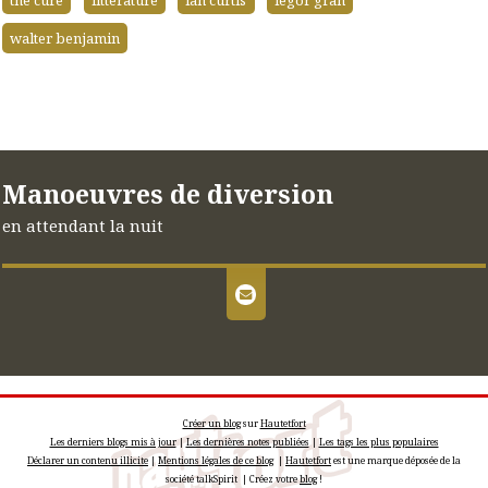
walter benjamin
Manoeuvres de diversion
en attendant la nuit
Créer un blog
sur
Hautetfort
Les derniers blogs mis à jour
|
Les dernières notes publiées
|
Les tags les plus populaires
Déclarer un contenu illicite
|
Mentions légales de ce blog
|
Hautetfort
est une marque déposée de la
société talkSpirit | Créez votre
blog
!