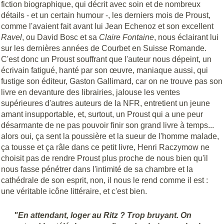
fiction biographique, qui décrit avec soin et de nombreux
détails - et un certain humour -, les derniers mois de Proust,
comme l'avaient fait avant lui Jean Echenoz et son excellent
Ravel
, ou David Bosc et sa
Claire Fontaine
, nous éclairant lui
sur les dernières années de Courbet en Suisse Romande.
C'est donc un Proust souffrant que l'auteur nous dépeint, un
écrivain fatigué, hanté par son œuvre, maniaque aussi, qui
fustige son éditeur, Gaston Gallimard, car on ne trouve pas son
livre en devanture des librairies, jalouse les ventes
supérieures d'autres auteurs de la NFR, entretient un jeune
amant insupportable, et, surtout, un Proust qui a une peur
désarmante de ne pas pouvoir finir son grand livre à temps...
alors oui, ça sent la poussière et la sueur de l'homme malade,
ça tousse et ça râle dans ce petit livre, Henri Raczymow ne
choisit pas de rendre Proust plus proche de nous bien qu'il
nous fasse pénétrer dans l'intimité de sa chambre et la
cathédrale de son esprit, non, il nous le rend comme il est :
une véritable icône littéraire, et c'est bien.
"En attendant, loger au Ritz ? Trop bruyant. On