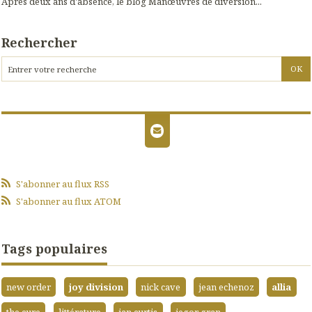
Après deux ans d'absence, le blog Manœuvres de diversion...
Rechercher
S'abonner au flux RSS
S'abonner au flux ATOM
Tags populaires
new order
joy division
nick cave
jean echenoz
allia
the cure
littérature
ian curtis
iegor gran