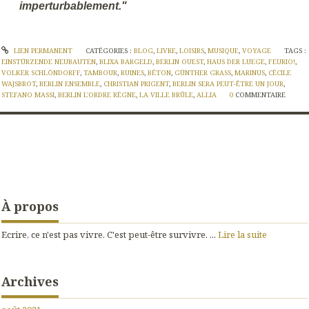
imperturbablement."
LIEN PERMANENT
CATÉGORIES :
BLOG
,
LIVRE
,
LOISIRS
,
MUSIQUE
,
VOYAGE
TAGS :
EINSTÜRZENDE NEUBAUTEN
,
BLIXA BARGELD
,
BERLIN OUEST
,
HAUS DER LUEGE
,
FEURIO!
,
VOLKER SCHLÖNDORFF
,
TAMBOUR
,
RUINES
,
BÉTON
,
GÜNTHER GRASS
,
MARINUS
,
CÉCILE
WAJSBROT
,
BERLIN ENSEMBLE
,
CHRISTIAN PRIGENT
,
BERLIN SERA PEUT-ÊTRE UN JOUR
,
STEFANO MASSI
,
BERLIN L'ORDRE RÈGNE
,
LA VILLE BRÛLE
,
ALLIA
0
COMMENTAIRE
À propos
Ecrire, ce n'est pas vivre. C'est peut-être survivre. ...
Lire la suite
Archives