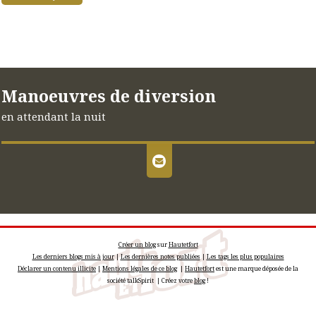
Manoeuvres de diversion
en attendant la nuit
Créer un blog
sur
Hautetfort
Les derniers blogs mis à jour
|
Les dernières notes publiées
|
Les tags les plus populaires
Déclarer un contenu illicite
|
Mentions légales de ce blog
|
Hautetfort
est une marque déposée de la
société talkSpirit | Créez votre
blog
!