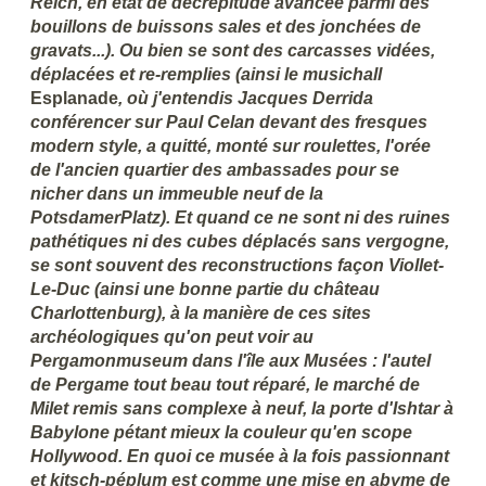
Reich, en état de décrépitude avancée parmi des
bouillons de buissons sales et des jonchées de
gravats...). Ou bien se sont des carcasses vidées,
déplacées et re-remplies (ainsi le musichall
Esplanade
, où j'entendis Jacques Derrida
conférencer sur Paul Celan devant des fresques
modern style, a quitté, monté sur roulettes, l'orée
de l'ancien quartier des ambassades pour se
nicher dans un immeuble neuf de la
PotsdamerPlatz). Et quand ce ne sont ni des ruines
pathétiques ni des cubes déplacés sans vergogne,
se sont souvent des reconstructions façon Viollet-
Le-Duc (ainsi une bonne partie du château
Charlottenburg), à la manière de ces sites
archéologiques qu'on peut voir au
Pergamonmuseum dans l'île aux Musées : l'autel
de Pergame tout beau tout réparé, le marché de
Milet remis sans complexe à neuf, la porte d'Ishtar à
Babylone pétant mieux la couleur qu'en scope
Hollywood. En quoi ce musée à la fois passionnant
et kitsch-péplum est comme une mise en abyme de