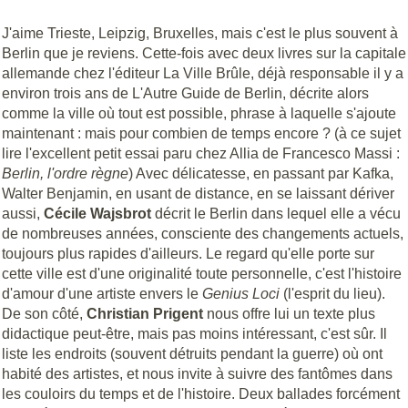
J'aime Trieste, Leipzig, Bruxelles, mais c'est le plus souvent à
Berlin que je reviens. Cette-fois avec deux livres sur la capitale
allemande chez l'éditeur La Ville Brûle, déjà responsable il y a
environ trois ans de L'Autre Guide de Berlin, décrite alors
comme la ville où tout est possible, phrase à laquelle s'ajoute
maintenant : mais pour combien de temps encore ? (à ce sujet
lire l'excellent petit essai paru chez Allia de Francesco Massi :
Berlin, l'ordre règne
) Avec délicatesse, en passant par Kafka,
Walter Benjamin, en usant de distance, en se laissant dériver
aussi,
Cécile Wajsbrot
décrit le Berlin dans lequel elle a vécu
de nombreuses années, consciente des changements actuels,
toujours plus rapides d'ailleurs. Le regard qu'elle porte sur
cette ville est d'une originalité toute personnelle, c'est l'histoire
d'amour d'une artiste envers le
Genius Loci
(l'esprit du lieu).
De son côté,
Christian Prigent
nous offre lui un texte plus
didactique peut-être, mais pas moins intéressant, c'est sûr. Il
liste les endroits (souvent détruits pendant la guerre) où ont
habité des artistes, et nous invite à suivre des fantômes dans
les couloirs du temps et de l'histoire. Deux ballades forcément