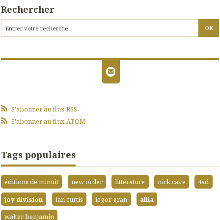
Rechercher
S'abonner au flux RSS
S'abonner au flux ATOM
Tags populaires
éditions de minuit
new order
littérature
nick cave
4ad
joy division
ian curtis
iegor gran
allia
walter benjamin