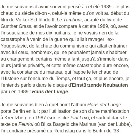
Je me souviens d'avoir souvent pensé à cet été 1939 - le plus
chaud du siècle dit-on -, celui-là même qu'on voit au début du
film de Volker Schlöndorff,
Le Tambour
, adapté du livre de
Günther Grass, et de l'avoir comparé à cet été 1989, où, avec
l'insouciance de mes dix huit ans, je ne voyais rien de la
catastrophe à venir, de la guerre qui allait ravager l'ex-
Yougoslavie, de la chute du communisme qui allait entrainer
avec lui ceux, nombreux, qui ne pourraient jamais s'habituer
au changement, certains même allant jusqu'à s'immoler dans
leurs jardins privatifs, et cette même catastrophe dure encore,
avec la constance du marteau qui frappe le fer chaud de
l'Histoire sur l'enclume du Temps, et tout ça, et plus encore, je
l'entends parfois dans le disque d'
Einstürzende
Neubauten
paru en 1989 :
Haus der Luege
.
Je me souviens bien à quel point l'album
Haus der Luege
porte Berlin en lui ; par l'utilisation de son d'une manifestation
à Kreutzberg en 1987 (sur le titre
Fiat Lux
), et surtout dans le
texte de
Feurio!
où Blixa Bargeld cite Marinus (van der Lubbe),
l'incendiaire présumé du Reichstag dans le Berlin de '33 ;